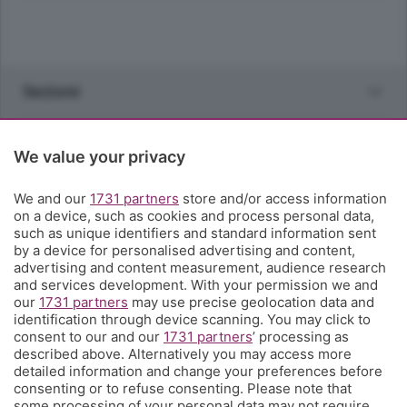
Sezioni
Rubriche
We value your privacy
Territorio
We and our
1731 partners
store and/or access information
on a device, such as cookies and process personal data,
such as unique identifiers and standard information sent
Servizi
by a device for personalised advertising and content,
advertising and content measurement, audience research
and services development. With your permission we and
Chi Siamo
our
1731 partners
may use precise geolocation data and
identification through device scanning. You may click to
consent to our and our
1731 partners
’ processing as
Community
described above. Alternatively you may access more
detailed information and change your preferences before
consenting or to refuse consenting. Please note that
Network
some processing of your personal data may not require