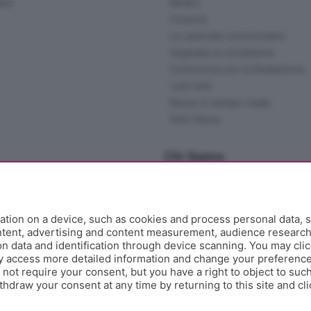
gna
Meteo
Cinema
Le aziende comunicano
Segnala un problema
Comunica con la Redazione
I più letti
News in tempo reale
Skill Alexa
Chi Siamo
Redazione
Editore
Contatti
tion on a device, such as cookies and process personal data, s
Collabora con noi
ontent, advertising and content measurement, audience researc
 data and identification through device scanning. You may clic
Privacy e Policy
y access more detailed information and change your preference
ot require your consent, but you have a right to object to such
hdraw your consent at any time by returning to this site and cl