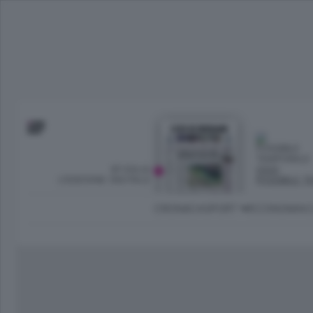
SFOGLIA
OGGI
L’EDIZIONE DIGITALE
POSSIBILE 
CRONACA
SPORT
ECONOMIA
C
Ambiente e Energia
Bergamo Città
Classifica UEFA C
Ami
Eppen
League
La rivista online dedicata al
Bergamo Senza Confini
Val Brembana
Il 
al tempo libero di Bergamo 
Classifiche