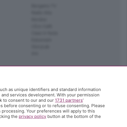
Bergamo TV
Radio Alta
Kendoo
L'Eco Cafè
Case in festa
Edoomark
StoryLab
Ark
uch as unique identifiers and standard information
h and services development. With your permission
k to consent to our and our
1731 partners
’
s before consenting or to refuse consenting. Please
 processing. Your preferences will apply to this
icking the
privacy policy
button at the bottom of the