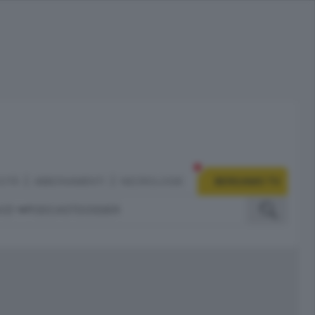
CITÀ
ABBONAMENTI
NECROLOGIE
BERGAMO TV
IZI
PODCAST
DOSSIER