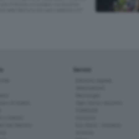
 per riflettere, e ricordare, con le prime
nata della Memoria che sarà celebrata il 27
io
Servizi
ittà
Edizione digitale
Abbonamenti
ana
Necrologie
na e di Scalve
Ogni vita un racconto
d
Pubblicità
o e Sebino
Concorsi
lle San Martino
Eco Store - Iniziative
ina
Archivio