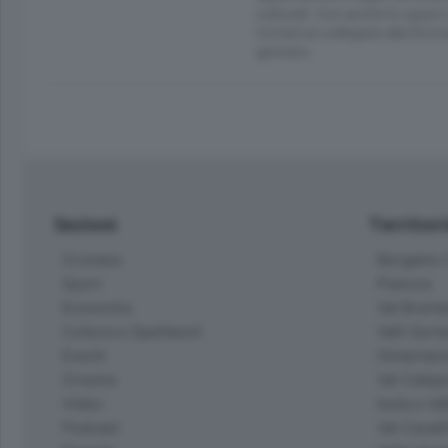
culturali. Con anche lo spazio
iniziative collegate alla Gior
gennaio.
Sezioni
Territor
Cronaca
Bergamo C
Sport
Pianura
Economia
Val Bremb
Cultura e Spettacoli
Valli Seria
Eventi
Hinterlan
Cinema
Val Calepi
Video
Isola e Va
Podcast
Val Cavall