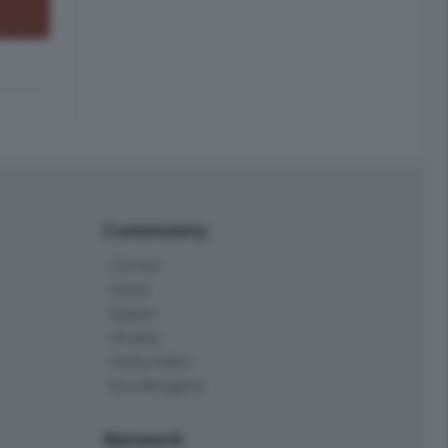
Community
Corner
Skille
Eppen
Orobie
Delta Index
Eco.Bergamo
Network