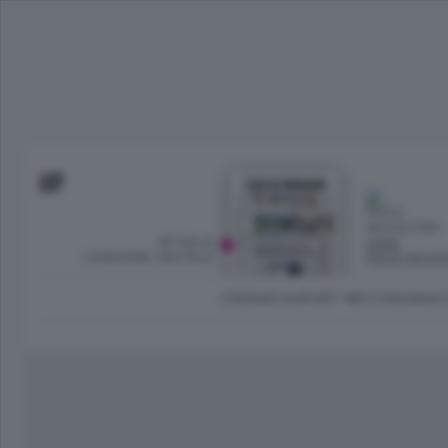
SFOGLIA
OGGI
L’EDIZIONE DIGITALE
POCO NUVO
CRONACA
SPORT
ECONOMIA
C
Ambiente e Energia
Bergamo Città
Classifica UEFA C
Ami
Eppen
League
La rivista online dedicata al
Bergamo Senza Confini
Val Brembana
Il 
al tempo libero di Bergamo 
Classifiche