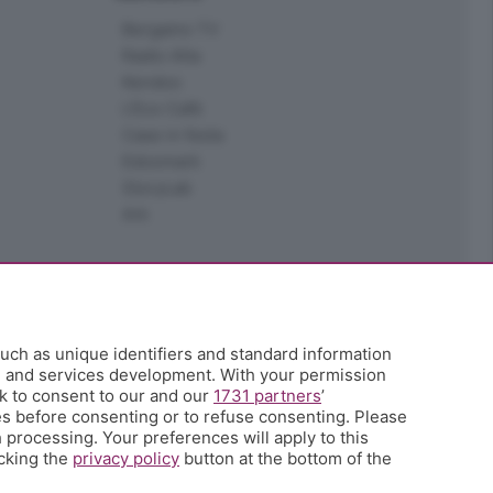
Bergamo TV
Radio Alta
Kendoo
L'Eco Cafè
Case in festa
Edoomark
StoryLab
Ark
uch as unique identifiers and standard information
h and services development. With your permission
k to consent to our and our
1731 partners
’
s before consenting or to refuse consenting. Please
 processing. Your preferences will apply to this
icking the
privacy policy
button at the bottom of the