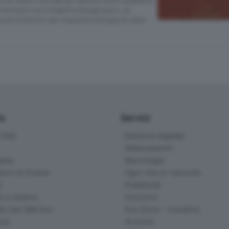
imentarsi con il dialetto bergamasco, al
ono le lezioni per imparare la lingua di casa
io
Servizi
ittà
Edizione digitale
Abbonamenti
ana
Necrologie
na e di Scalve
Ogni vita un racconto
d
Pubblicità
o e Sebino
Concorsi
lle San Martino
Eco Store - Iniziative
ina
Archivio