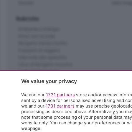
Dossier
Valle Ima
Rubriche
Ambiente e Energia
Amici con la coda
Bergamo Senza Confini
Il piacere di leggere
Interviste allo specchio
L'Eco di Bergamo Incontra
La Buona Domenica
La salute
We value your privacy
Le tue foto
Moda e tendenze
We and our
1731 partners
store and/or access informa
Orobie
sent by a device for personalised advertising and c
we and our
1731 partners
may use precise geolocation
La domenica del villaggio
processing as described above. Alternatively you ma
Ricette (quasi) perfette
note that some processing of your personal data may n
Scienza e Tecnologia
website only. You can change your preferences or wit
Tic Tac
webpage.