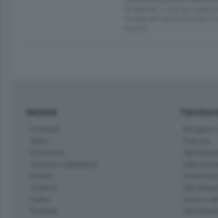
di febbraio. E per chi vuole c
Ducato di Piazza Pontida ci s
nostra.
Sezioni
Territor
Cronaca
Bergamo C
Sport
Pianura
Economia
Val Bremb
Cultura e Spettacoli
Valli Seria
Eventi
Hinterlan
Cinema
Val Calepi
Video
Isola e Va
Podcast
Val Cavall