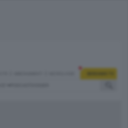
CITÀ
ABBONAMENTI
NECROLOGIE
BERGAMO TV
IZI
PODCAST
DOSSIER