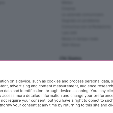
gna
Meteo
Cinema
Le aziende comunicano
Segnala un problema
Comunica con la Redazione
I più letti
News in tempo reale
Skill Alexa
Chi Siamo
Redazione
Editore
Contatti
tion on a device, such as cookies and process personal data, s
Collabora con noi
ontent, advertising and content measurement, audience researc
 data and identification through device scanning. You may clic
Privacy e Policy
y access more detailed information and change your preference
ot require your consent, but you have a right to object to such
hdraw your consent at any time by returning to this site and cl