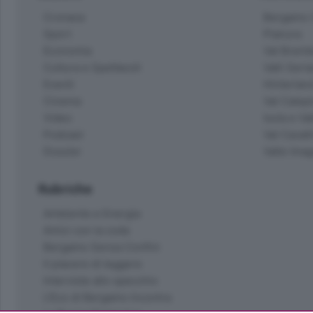
Cronaca
Bergamo C
Sport
Pianura
Economia
Val Bremb
Cultura e Spettacoli
Valli Seria
Eventi
Hinterlan
Cinema
Val Calepi
Video
Isola e Va
Podcast
Val Cavall
Dossier
Valle Ima
Rubriche
Ambiente e Energia
Amici con la coda
Bergamo Senza Confini
Il piacere di leggere
Interviste allo specchio
L'Eco di Bergamo Incontra