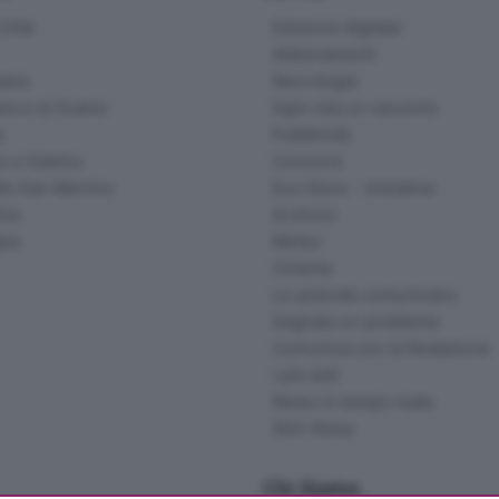
ittà
Edizione digitale
Abbonamenti
ana
Necrologie
na e di Scalve
Ogni vita un racconto
d
Pubblicità
o e Sebino
Concorsi
lle San Martino
Eco Store - Iniziative
ina
Archivio
gna
Meteo
Cinema
Le aziende comunicano
Segnala un problema
Comunica con la Redazione
I più letti
News in tempo reale
Skill Alexa
Chi Siamo