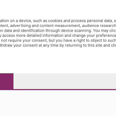
Redazione
Editore
Contatti
tion on a device, such as cookies and process personal data, s
Collabora con noi
ontent, advertising and content measurement, audience researc
 data and identification through device scanning. You may clic
Privacy e Policy
y access more detailed information and change your preference
ot require your consent, but you have a right to object to such
hdraw your consent at any time by returning to this site and cl
e Papa Giovanni XXIII, 118 24121 Bergamo - E' vietata la
pitale sociale Euro 10.000.000 i.v.