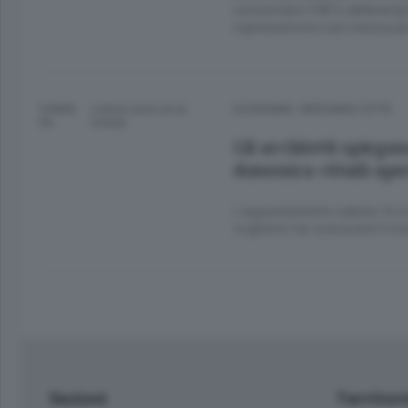
consumano il 66% dell’energia,
rigenerazione e più natura pe
9 ANNI
Lettura meno di un
ECONOMIA
/
BERGAMO CITTÀ
FA
minuto.
Gli architetti spiegan
domenica «Studi aper
L’appuntamento sabato 14 e d
vogliamo far conoscere il nos
Sezioni
Territor