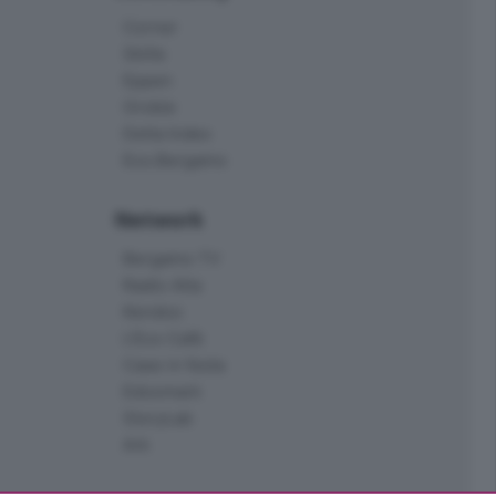
Corner
Skille
Eppen
Orobie
Delta Index
Eco.Bergamo
Network
Bergamo TV
Radio Alta
Kendoo
L'Eco Cafè
Case in festa
Edoomark
StoryLab
Ark