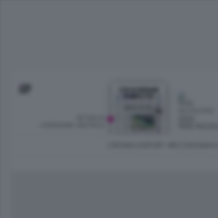
SFOGLIA
OGGI
L’EDIZIONE DIGITALE
PARZ NUVO
CRONACA
SPORT
ECONOMIA
C
Ambiente e Energia
Bergamo Città
Classifica UEFA C
Ami
Eppen
League
La rivista online dedicata al
Bergamo Senza Confini
Val Brembana
Il 
al tempo libero di Bergamo 
Classifiche