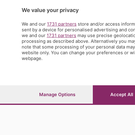
La Buona Domenica
La salute
We value your privacy
Le tue foto
Moda e tendenze
We and our
1731 partners
store and/or access informa
Orobie
sent by a device for personalised advertising and c
we and our
1731 partners
may use precise geolocation
La domenica del villaggio
processing as described above. Alternatively you ma
Ricette (quasi) perfette
note that some processing of your personal data may n
Scienza e Tecnologia
website only. You can change your preferences or wit
Tic Tac
webpage.
Volontariato
StoryLab
Il punto
L'EcoCafè
Editoriali
Manage Options
Accept All
© COPYRIGHT 2026 - S.E.S.A.A.B. S.p.a. con sede in Vial
riproduzione anche parziale
Iscritta al Registro Imprese di Bergamo al n.243762 | Ca