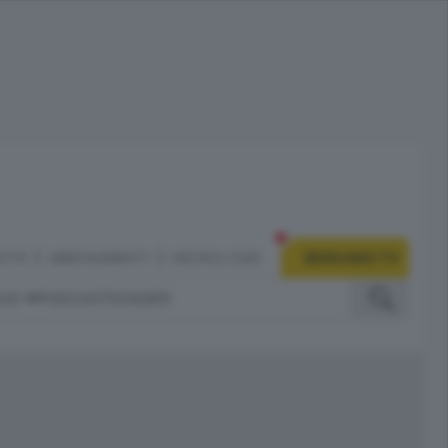
CITÀ
ABBONAMENTI
NECROLOGIE
BERGAMO TV
IZI
PODCAST
DOSSIER