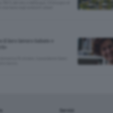
 l’80% del cibo e dell’acqua. C’è bisogno di
r star bene negli ambienti urbani
o il loro lavoro Sabato e
ti»
omenica 15 ottobre. Il presidente Datei:
tro lavoro.
io
Servizi