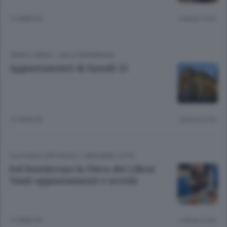
12 ANNI FA
Lettura 3 min.
TEMPO LIBERO
/
VALLE BREMBANA
Appuntamenti di lunedì 21
12 ANNI FA
Lettura 4 min.
CULTURA E SPETTACOLI
/
BERGAMO CITTÀ
Sul Sentierone la Fiera dei Librai
Tanti appuntamenti e novità
12 ANNI FA
Lettura 4 min.