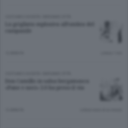
COSTUME E SOCIETÀ
/
BERGAMO CITTÀ
La grigliata esplosiva all’ombra del
campanile
12 ANNI FA
Lettura 1 min.
COSTUME E SOCIETÀ
/
BERGAMO CITTÀ
Don Camillo in salsa bergamasca
«Pane e noci» 2.0 ha preso il via
12 ANNI FA
Lettura meno di un minuto.