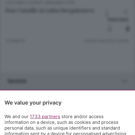
COSTUME E SOCIETÀ
/
BERGAMO CITTÀ
Don Camillo in salsa bergamasca
12 ANNI FA
Lettura meno di un minuto.
Sezioni
Rubriche
We value your privacy
Territorio
We and our
1733 partners
store and/or access
information on a device, such as cookies and process
personal data, such as unique identifiers and standard
Servizi
information sent by a device for personalised advertising