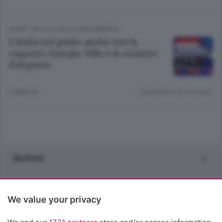
SPORT
/
ISOLA E VALLE SAN MARTINO
L’Italia sul podio anche con le
ragazze: Giorgia Villa e le azzurre
d’argento
3 ANNI FA
Lettura meno di un minuto.
Sezioni
Rubriche
We value your privacy
Territorio