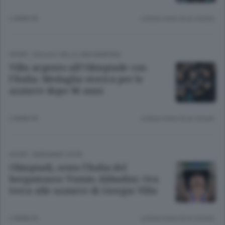
2 ANNI FA
Lettura meno di un minuto.
SPORT
/
ISOLA E VALLE SAN MARTINO
Villa argento all’Olimpiade con
l’Italia. Medaglia storica per le
azzurre dopo 96 anni
2 ANNI FA
Lettura meno di un minuto.
SPORT
/
BERGAMO CITTÀ
Olimpiadi, sesta l’Italia del
bergamasco Yumin Abbadini. Ora
tocca alle azzurre di Giorgia Villa
2 ANNI FA
Lettura meno di un minuto.