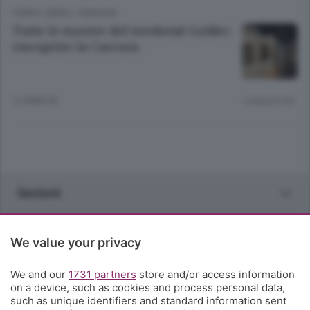
TEMPO LIBERO
/
PIANURA
Tutte le mostre del weekend GaMec:
riscoprire la Carrara
12 ANNI FA
Lettura 8 min.
Sezioni
Rubriche
We value your privacy
Territorio
We and our
1731 partners
store and/or access information
on a device, such as cookies and process personal data,
such as unique identifiers and standard information sent
Servizi