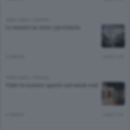
TEMPO LIBERO
/
PIANURA
Le mostre in città e provincia
12 ANNI FA
Lettura 6 min.
TEMPO LIBERO
/
PIANURA
Tutte le mostre aperte nel week-end
12 ANNI FA
Lettura 7 min.