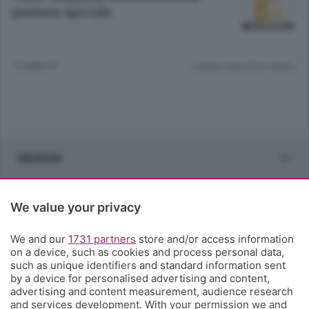
puntata speciale
12 ANNI FA
Lettura meno di un minuto.
Sezioni
Rubriche
We value your privacy
Territorio
We and our
1731 partners
store and/or access information
on a device, such as cookies and process personal data,
such as unique identifiers and standard information sent
Servizi
by a device for personalised advertising and content,
advertising and content measurement, audience research
and services development. With your permission we and