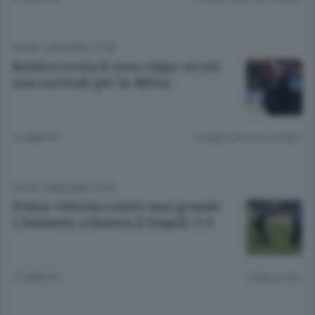
SPORT
/
BERGAMO CITTÀ
Benitez recita il mea culpa: errori
non normali per la difesa
12 ANNI FA
Lettura meno di un minuto.
SPORT
/
BERGAMO CITTÀ
Prima vittoria contro una grande
L’Atalanta schianta il Napoli: 3-0
12 ANNI FA
Lettura 4 min.