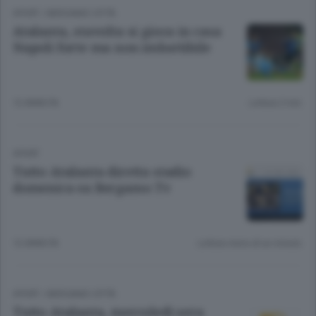
SPORT
/
BERGAMO CITTÀ
Atalanta, stavolta si gioca in casa
Napoli forte ma non imbattibile
12 ANNI FA
Lettura 2 min.
SPORT
Tutto Atalanta diretta stadio
domenica su Bergamo Tv
12 ANNI FA
Lettura meno di un minuto.
SPORT
/
BERGAMO CITTÀ
Tutto Atalanta, mercoledì sera