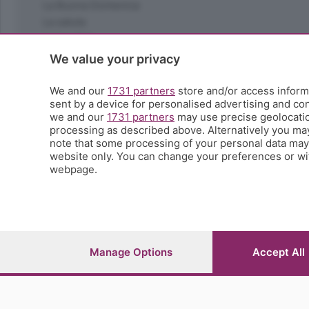
La Buona Domenica
La salute
Le tue foto
Moda e tendenze
We value your privacy
Orobie
La domenica del villaggio
We and our
1731 partners
store and/or access informa
sent by a device for personalised advertising and c
Ricette (quasi) perfette
we and our
1731 partners
may use precise geolocation
Scienza e Tecnologia
processing as described above. Alternatively you ma
Tic Tac
note that some processing of your personal data may n
Volontariato
website only. You can change your preferences or wit
webpage.
StoryLab
Il punto
L'EcoCafè
Editoriali
Manage Options
Accept All
© COPYRIGHT 2026 - S.E.S.A.A.B. S.p.a. con sede in Vial
riproduzione anche parziale
Iscritta al Registro Imprese di Bergamo al n.243762 | Ca