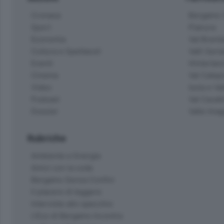
Cronaca
Bergamo C
Sport
Pianura
Economia
Val Bremb
Cultura e Spettacoli
Valli Seria
Eventi
Hinterlan
Cinema
Val Calepi
Video
Isola e Va
Podcast
Val Cavall
Dossier
Valle Ima
Rubriche
Ambiente e Energia
Amici con la coda
Bergamo Senza Confini
Il piacere di leggere
Interviste allo specchio
L'Eco di Bergamo Incontra