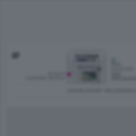
SFOGLIA
OGGI
L’EDIZIONE DIGITALE
PARZ NUVO
CRONACA
SPORT
ECONOMIA
C
Ambiente e Energia
Bergamo Città
Classifica UEFA C
Ami
Eppen
League
La rivista online dedicata al
Bergamo Senza Confini
Val Brembana
Il 
al tempo libero di Bergamo 
Classifiche