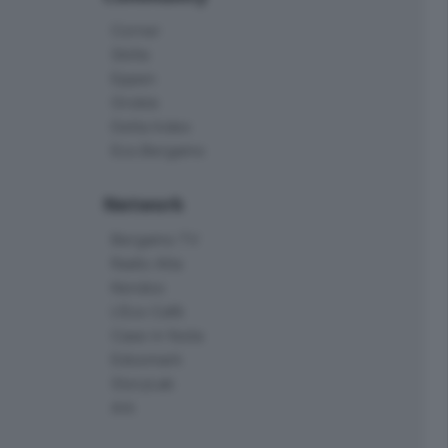
Corner
Skille
Eppen
Orobie
Delta Index
Eco.Bergamo
Network
Bergamo TV
Radio Alta
Kendoo
L'Eco Cafè
Case in festa
Edoomark
StoryLab
Ark