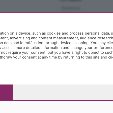
Redazione
Editore
Contatti
Collabora con noi
Privacy e Policy
tion on a device, such as cookies and process personal data, s
ontent, advertising and content measurement, audience researc
 data and identification through device scanning. You may clic
y access more detailed information and change your preference
ot require your consent, but you have a right to object to such
hdraw your consent at any time by returning to this site and cl
e Papa Giovanni XXIII, 118 24121 Bergamo - E' vietata la
pitale sociale Euro 10.000.000 i.v.