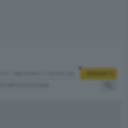
CITÀ
ABBONAMENTI
NECROLOGIE
BERGAMO TV
IZI
PODCAST
DOSSIER