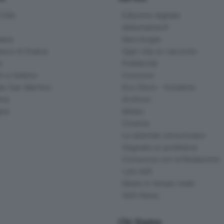
ittà
Edizione digitale
Abbonamenti
ana
Necrologie
na e di Scalve
Ogni vita un racconto
d
Pubblicità
o e Sebino
Concorsi
lle San Martino
Eco Store - Iniziative
ina
Archivio
gna
Meteo
Cinema
Le aziende comunicano
Segnala un problema
Comunica con la Redazione
I più letti
News in tempo reale
Skill Alexa
Chi Siamo