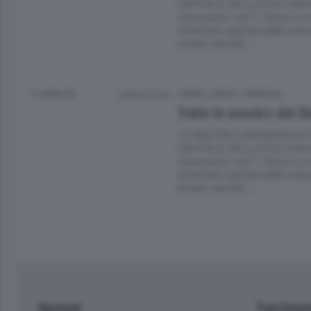
CAPITALE DELLA CULTURA Nel
Caversazzi, via T. Tasso 4,
diventare capitale della cult
lunedì, martedì, …
12 ANNI FA
Lettura 6 min.
TEMPO LIBERO
/
PIANURA
Tutte le mostre del f
LE MOSTRE A BERGAMO AF
CAPITALE DELLA CULTURA Nel
Caversazzi, via T. Tasso 4,
diventare capitale della cult
lunedì, martedì, …
Sezioni
Territor