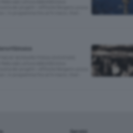
la sala Lettura della biblioteca
 mostra dei progetti «Affinché Bergamo possa
ura»; in programma fino al 14 marzo. Orari:
inesettimana
FINCHÉ BERGAMO POSSA DIVENTARE
la sala Lettura della biblioteca
 mostra dei progetti «Affinché Bergamo possa
ura»; in programma fino al 14 marzo. Orari:
io
Servizi