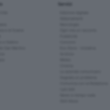
io
Servizi
ittà
Edizione digitale
Abbonamenti
ana
Necrologie
na e di Scalve
Ogni vita un racconto
d
Pubblicità
o e Sebino
Concorsi
lle San Martino
Eco Store - Iniziative
ina
Archivio
gna
Meteo
Cinema
Le aziende comunicano
Segnala un problema
Comunica con la Redazione
I più letti
News in tempo reale
Skill Alexa