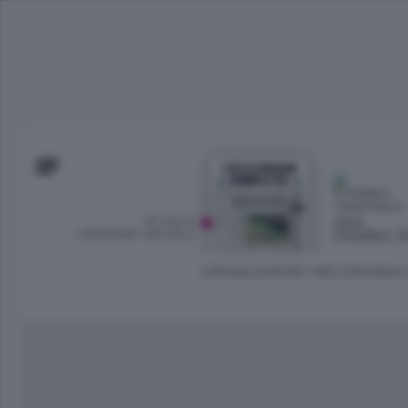
SFOGLIA
OGGI
L’EDIZIONE DIGITALE
POSSIBILE 
CRONACA
SPORT
ECONOMIA
C
Ambiente e Energia
Bergamo Città
Classifica UEFA C
Ami
Eppen
League
La rivista online dedicata al
Bergamo Senza Confini
Val Brembana
Il 
al tempo libero di Bergamo 
Classifiche