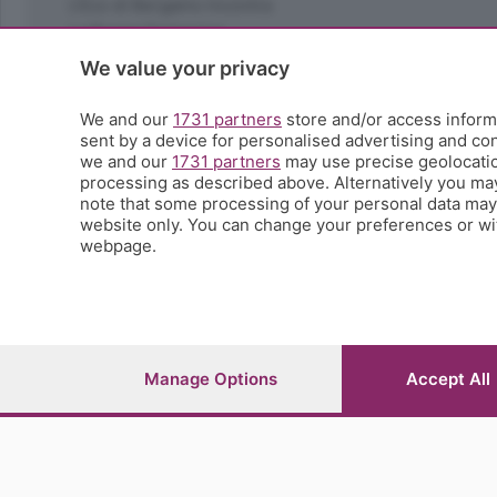
L'Eco di Bergamo Incontra
La Buona Domenica
La salute
We value your privacy
Le tue foto
Moda e tendenze
We and our
1731 partners
store and/or access informa
Orobie
sent by a device for personalised advertising and c
we and our
1731 partners
may use precise geolocation
La domenica del villaggio
processing as described above. Alternatively you ma
Ricette (quasi) perfette
note that some processing of your personal data may n
Scienza e Tecnologia
website only. You can change your preferences or wit
Tic Tac
webpage.
Volontariato
StoryLab
Il punto
L'EcoCafè
Editoriali
Manage Options
Accept All
© COPYRIGHT 2026 - S.E.S.A.A.B. S.p.a. con sede in Vial
riproduzione anche parziale