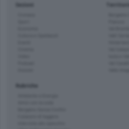
Sezioni
Territor
Cronaca
Bergamo C
Sport
Pianura
Economia
Val Bremb
Cultura e Spettacoli
Valli Seria
Eventi
Hinterlan
Cinema
Val Calepi
Video
Isola e Va
Podcast
Val Cavall
Dossier
Valle Ima
Rubriche
Ambiente e Energia
Amici con la coda
Bergamo Senza Confini
Il piacere di leggere
Interviste allo specchio