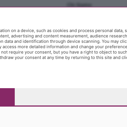
Chi Siamo
Redazione
Editore
Contatti
tion on a device, such as cookies and process personal data, s
Collabora con noi
ontent, advertising and content measurement, audience researc
 data and identification through device scanning. You may clic
Privacy e Policy
y access more detailed information and change your preference
ot require your consent, but you have a right to object to such
hdraw your consent at any time by returning to this site and cl
e Papa Giovanni XXIII, 118 24121 Bergamo - E' vietata la