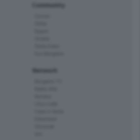
Community
Corner
Skille
Eppen
Orobie
Delta Index
Eco.Bergamo
Network
Bergamo TV
Radio Alta
Kendoo
L'Eco Cafè
Case in festa
Edoomark
StoryLab
Ark