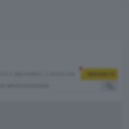
CITÀ
ABBONAMENTI
NECROLOGIE
BERGAMO TV
IZI
PODCAST
DOSSIER