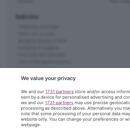
Dossier
Valle Ima
Rubriche
Ambiente e Energia
Amici con la coda
Bergamo Senza Confini
Il piacere di leggere
Interviste allo specchio
L'Eco di Bergamo Incontra
La Buona Domenica
La salute
We value your privacy
Le tue foto
Moda e tendenze
We and our
1731 partners
store and/or access informa
Orobie
sent by a device for personalised advertising and c
we and our
1731 partners
may use precise geolocation
La domenica del villaggio
processing as described above. Alternatively you ma
Ricette (quasi) perfette
note that some processing of your personal data may n
Scienza e Tecnologia
website only. You can change your preferences or wit
Tic Tac
webpage.