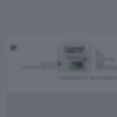
SFOGLIA
OGGI
L’EDIZIONE DIGITALE
PARZ NUVO
CRONACA
SPORT
ECONOMIA
C
Ambiente e Energia
Bergamo Città
Classifica UEFA C
Ami
Eppen
League
La rivista online dedicata al
Bergamo Senza Confini
Val Brembana
Il 
al tempo libero di Bergamo 
Classifiche