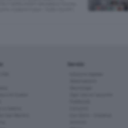
OLY OSMOLOVSKY Alla Galleria Thomas
ostra «Cadavre Exquis - Dodici Suicidi»,
io
Servizi
ittà
Edizione digitale
Abbonamenti
ana
Necrologie
na e di Scalve
Ogni vita un racconto
d
Pubblicità
o e Sebino
Concorsi
lle San Martino
Eco Store - Iniziative
ina
Archivio