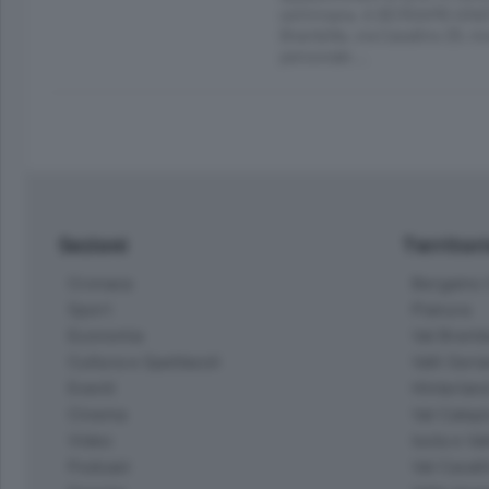
settimana. A BERGAMO ANAT
Brambilla, via Casalino 25, m
personale …
Sezioni
Territor
Cronaca
Bergamo C
Sport
Pianura
Economia
Val Bremb
Cultura e Spettacoli
Valli Seria
Eventi
Hinterlan
Cinema
Val Calepi
Video
Isola e Va
Podcast
Val Cavall