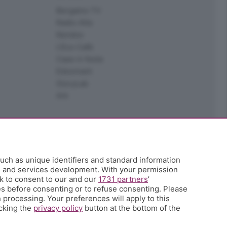
Bergamo TV
Radio Alta
Kendoo
L'Eco Cafè
Case in festa
Edoomark
StoryLab
Ark
uch as unique identifiers and standard information
h and services development. With your permission
k to consent to our and our
1731 partners
’
s before consenting or to refuse consenting. Please
 processing. Your preferences will apply to this
icking the
privacy policy
button at the bottom of the