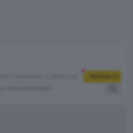
CITÀ
ABBONAMENTI
NECROLOGIE
BERGAMO TV
IZI
PODCAST
DOSSIER