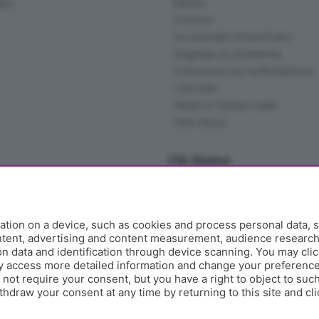
gna
Meteo
Cinema
Le aziende comunicano
Segnala un problema
Comunica con la Redazione
I più letti
News in tempo reale
Skill Alexa
Chi Siamo
Redazione
Editore
Contatti
tion on a device, such as cookies and process personal data, s
Collabora con noi
ontent, advertising and content measurement, audience researc
 data and identification through device scanning. You may clic
Privacy e Policy
y access more detailed information and change your preference
ot require your consent, but you have a right to object to such
hdraw your consent at any time by returning to this site and cl