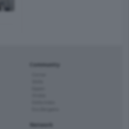
Community
Corner
Skille
Eppen
Orobie
Delta Index
Eco.Bergamo
Network