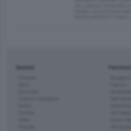
Arti, piazza G. Carrara 82/d,
Claudio, Luca e Simone Suglia
lunedì a venerdì 9-17; sabato
Sezioni
Territor
Cronaca
Bergamo C
Sport
Pianura
Economia
Val Bremb
Cultura e Spettacoli
Valli Seria
Eventi
Hinterlan
Cinema
Val Calepi
Video
Isola e Va
Podcast
Val Cavall