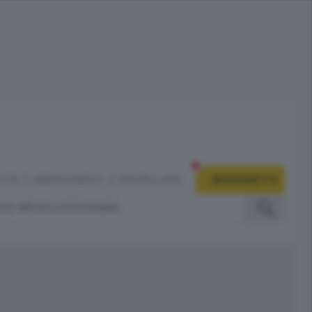
CITÀ
ABBONAMENTI
NECROLOGIE
BERGAMO TV
IZI
PODCAST
DOSSIER