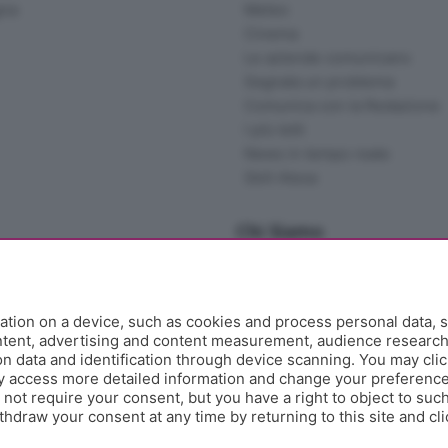
gna
Meteo
Cinema
Le aziende comunicano
Segnala un problema
Comunica con la Redazione
I più letti
News in tempo reale
Skill Alexa
Chi Siamo
Redazione
Editore
Contatti
tion on a device, such as cookies and process personal data, s
Collabora con noi
ontent, advertising and content measurement, audience researc
 data and identification through device scanning. You may clic
Privacy e Policy
y access more detailed information and change your preference
ot require your consent, but you have a right to object to such
hdraw your consent at any time by returning to this site and cl