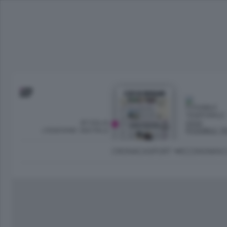
SFOGLIA
OGGI
L’EDIZIONE DIGITALE
POSSIBILE 
CRONACA
SPORT
ECONOMIA
C
Ambiente e Energia
Bergamo Città
Classifica UEFA C
Ami
Eppen
League
La rivista online dedicata al
Bergamo Senza Confini
Val Brembana
Il 
al tempo libero di Bergamo 
Classifiche