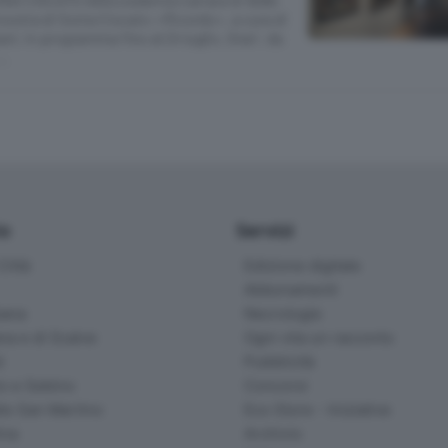
 mostra di Sonia Ciscato «Ricordo», a cura di
ni; in programma fino al 24 luglio. Orari: da
 …
io
Servizi
ittà
Edizione digitale
Abbonamenti
ana
Necrologie
na e di Scalve
Ogni vita un racconto
d
Pubblicità
o e Sebino
Concorsi
lle San Martino
Eco Store - Iniziative
ina
Archivio