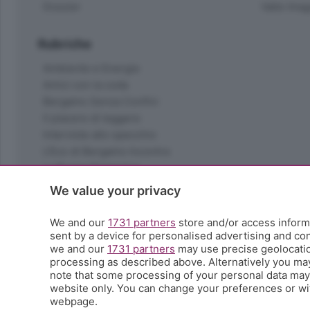
Dossier
Valle Ima
Rubriche
Ambiente e Energia
Amici con la coda
Bergamo Senza Confini
Il piacere di leggere
Interviste allo specchio
L'Eco di Bergamo Incontra
La Buona Domenica
La salute
We value your privacy
Le tue foto
Moda e tendenze
We and our
1731 partners
store and/or access informa
Orobie
sent by a device for personalised advertising and c
we and our
1731 partners
may use precise geolocation
La domenica del villaggio
processing as described above. Alternatively you ma
Ricette (quasi) perfette
note that some processing of your personal data may n
Scienza e Tecnologia
website only. You can change your preferences or wit
Tic Tac
webpage.