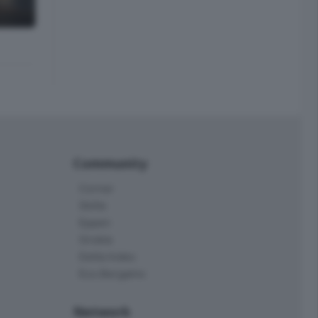
Community
Corner
Skille
Eppen
Orobie
Delta Index
Eco.Bergamo
Network