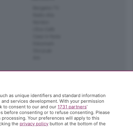
Bergamo TV
Radio Alta
Kendoo
L'Eco Cafè
Case in festa
Edoomark
StoryLab
Ark
uch as unique identifiers and standard information
h and services development. With your permission
k to consent to our and our
1731 partners
’
s before consenting or to refuse consenting. Please
 processing. Your preferences will apply to this
icking the
privacy policy
button at the bottom of the