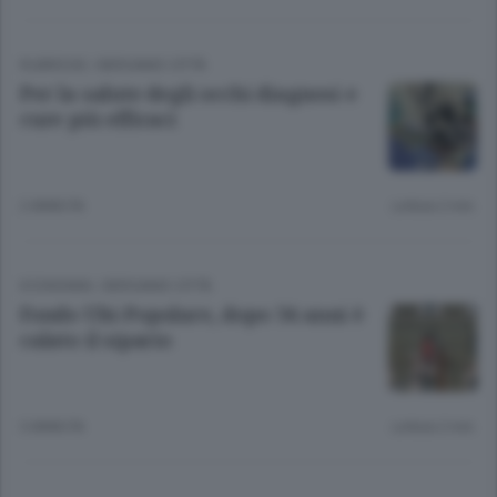
RUBRICHE
/
BERGAMO CITTÀ
Per la salute degli occhi diagnosi e
cure più efficaci
2 ANNI FA
Lettura 2 min.
ECONOMIA
/
BERGAMO CITTÀ
Fondo Ubi-Popolare, dopo 34 anni è
calato il sipario
3 ANNI FA
Lettura 2 min.