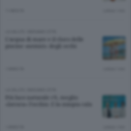
11 MESI FA
Lettura 1 min.
LA SALUTE
/
BERGAMO CITTÀ
L’acqua di mare e il cloro delle
piscine «nemici» degli occhi
1 ANNO FA
Lettura 1 min.
LA SALUTE
/
BERGAMO CITTÀ
Più luce naturale c’è, meglio
«lavora» l’occhio. E la miopia cala
1 ANNO FA
Lettura 1 min.