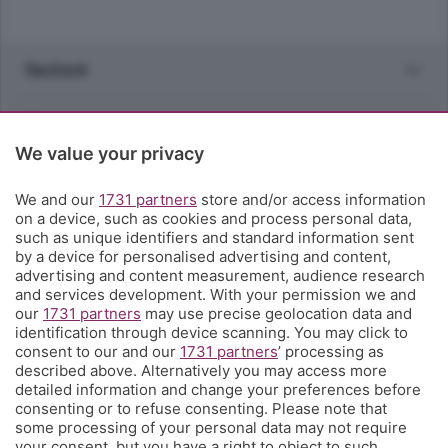
Sezioni
Rubriche
We value your privacy
Territorio
We and our
1731 partners
store and/or access information
on a device, such as cookies and process personal data,
Servizi
such as unique identifiers and standard information sent
by a device for personalised advertising and content,
advertising and content measurement, audience research
Chi Siamo
and services development. With your permission we and
our
1731 partners
may use precise geolocation data and
identification through device scanning. You may click to
Community
consent to our and our
1731 partners
’ processing as
described above. Alternatively you may access more
detailed information and change your preferences before
Network
consenting or to refuse consenting. Please note that
some processing of your personal data may not require
your consent, but you have a right to object to such