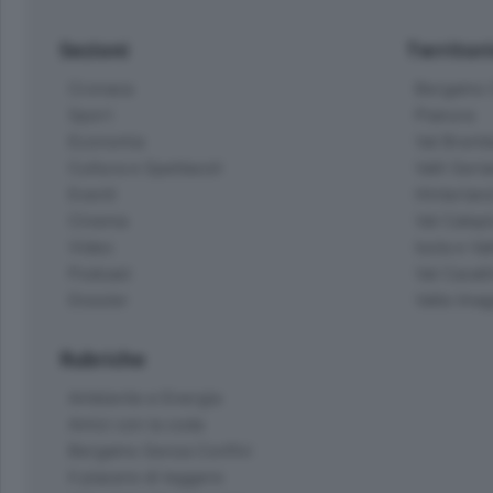
Sezioni
Territor
Cronaca
Bergamo C
Sport
Pianura
Economia
Val Bremb
Cultura e Spettacoli
Valli Seria
Eventi
Hinterlan
Cinema
Val Calepi
Video
Isola e Va
Podcast
Val Cavall
Dossier
Valle Ima
Rubriche
Ambiente e Energia
Amici con la coda
Bergamo Senza Confini
Il piacere di leggere