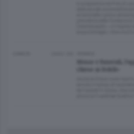
In programma nel Polo di Lecc
dedicata alla sostenibilità a
al tema dello spreco alimenta
presidente della Fondazione E
Cinematografo – e il regista
lungometraggio «Non morirò
6 ANNI FA
Lettura 1 min.
CRONACA
Messe e funerali, l’ap
chiese ai fedeli»
Anche la Chiesa vuole riaprir
arrivato il tempo di riprende
dei funerali in chiesa, oltre ai
annuncia il cardinale Gualtier