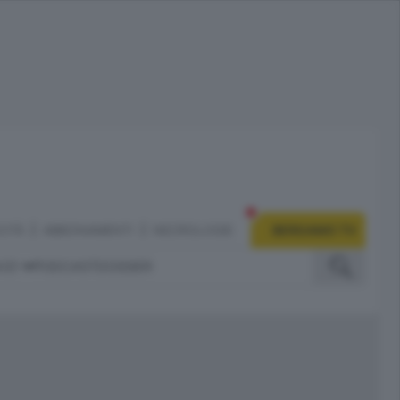
CITÀ
ABBONAMENTI
NECROLOGIE
BERGAMO TV
IZI
PODCAST
DOSSIER