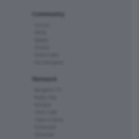
Community
Corner
Skille
Eppen
Orobie
Delta Index
Eco.Bergamo
Network
Bergamo TV
Radio Alta
Kendoo
L'Eco Cafè
Case in festa
Edoomark
StoryLab