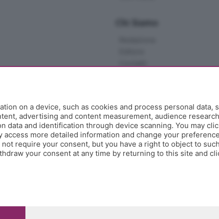
Chi Siamo
Redazione
Editore
Contatti
Collabora con noi
Privacy e Policy
tion on a device, such as cookies and process personal data, s
ontent, advertising and content measurement, audience researc
 data and identification through device scanning. You may clic
y access more detailed information and change your preference
ot require your consent, but you have a right to object to such
hdraw your consent at any time by returning to this site and cl