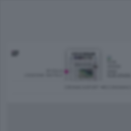
SFOGLIA
OGGI
L’EDIZIONE DIGITALE
NUBI SPARS
CRONACA
SPORT
ECONOMIA
C
Ambiente e Energia
Bergamo Città
Classifica UEFA C
Ami
Eppen
League
La rivista online dedicata al
Bergamo Senza Confini
Val Brembana
Il 
al tempo libero di Bergamo 
Classifiche