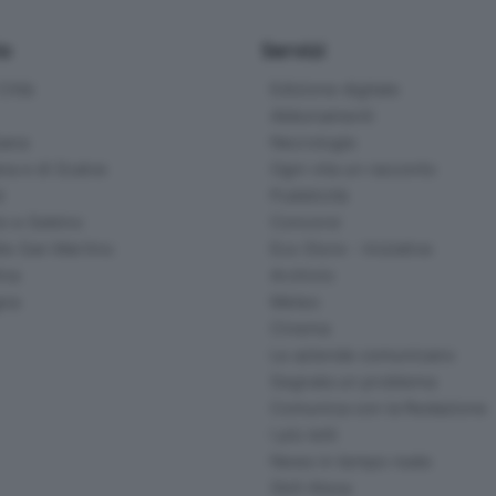
io
Servizi
ittà
Edizione digitale
Abbonamenti
ana
Necrologie
na e di Scalve
Ogni vita un racconto
d
Pubblicità
o e Sebino
Concorsi
lle San Martino
Eco Store - Iniziative
ina
Archivio
gna
Meteo
Cinema
Le aziende comunicano
Segnala un problema
Comunica con la Redazione
I più letti
News in tempo reale
Skill Alexa