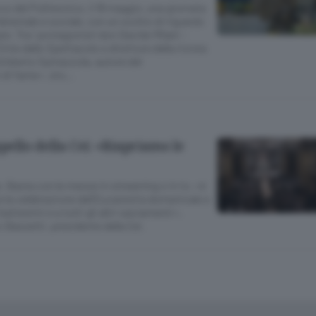
o del Politecnico, il 18 maggio, una giornata
mbientale e sociale, con un occhio di riguardo
re. Tra i protagonisti don Davide Milani –
nte dello Spettacolo e direttore della rivista
 Umberto Spinazzola, autore del
 di fame», sto…
pello della Cei: «Riapriamo le
e. Basta con le messe in streaming o in tv, «è
re la celebrazione dell’Eucarestia domenicale e
 battesimi e a tutti gli altri sacramenti»,
o Bassetti, presidente della Cei.