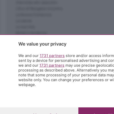
Interviste allo specchio
L'Eco di Bergamo Incontra
La Buona Domenica
La salute
Le tue foto
Moda e tendenze
Orobie
We value your privacy
La domenica del villaggio
Ricette (quasi) perfette
We and our
1731 partners
store and/or access informa
Scienza e Tecnologia
sent by a device for personalised advertising and c
Tic Tac
we and our
1731 partners
may use precise geolocation
Volontariato
processing as described above. Alternatively you ma
note that some processing of your personal data may n
StoryLab
website only. You can change your preferences or wit
Il punto
webpage.
L'EcoCafè
Editoriali