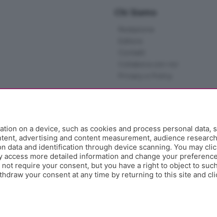
Chi Siamo
Redazione
Editore
Contatti
Collabora con noi
Privacy e Policy
tion on a device, such as cookies and process personal data, s
ontent, advertising and content measurement, audience researc
 data and identification through device scanning. You may clic
y access more detailed information and change your preference
ot require your consent, but you have a right to object to such
hdraw your consent at any time by returning to this site and cl
e Papa Giovanni XXIII, 118 24121 Bergamo - E' vietata la