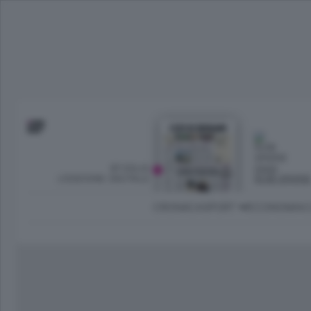
SFOGLIA
OGGI
L’EDIZIONE DIGITALE
NUBI SPARS
CRONACA
SPORT
ECONOMIA
C
Ambiente e Energia
Bergamo Città
Classifica UEFA C
Ami
Eppen
League
La rivista online dedicata al
Bergamo Senza Confini
Val Brembana
Il 
al tempo libero di Bergamo 
Classifiche