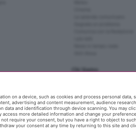
gna
Meteo
Cinema
Le aziende comunicano
Segnala un problema
Comunica con la Redazione
I più letti
News in tempo reale
Skill Alexa
Chi Siamo
Redazione
Editore
Contatti
tion on a device, such as cookies and process personal data, s
Collabora con noi
ontent, advertising and content measurement, audience researc
 data and identification through device scanning. You may clic
Privacy e Policy
y access more detailed information and change your preference
ot require your consent, but you have a right to object to such
hdraw your consent at any time by returning to this site and cl