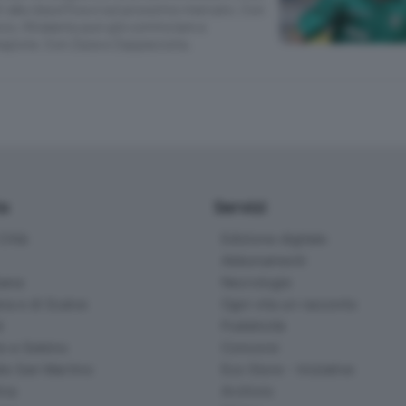
ti alla classifica e sul prossimo mercato. Con
rzo, l’Atalanta può già cominciare a
agione. Con Zaza e Zappacosta.
io
Servizi
ittà
Edizione digitale
Abbonamenti
ana
Necrologie
na e di Scalve
Ogni vita un racconto
d
Pubblicità
o e Sebino
Concorsi
lle San Martino
Eco Store - Iniziative
ina
Archivio