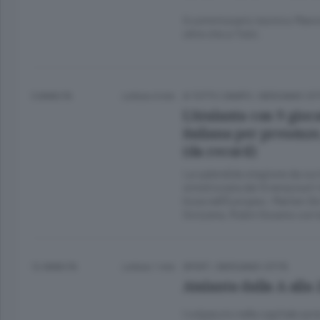
Il commissario tecnico Manci
oltre che a Toloi.
5 ANNI FA
Lettura 4 min.
A TUTTO CAMPO
/
BERGAMO CIT
L’Atalanta con 9 gioc
italiana per presenze, 
(da record)
La splendida stagione da cui 
sintetizzata dai 9 nerazzurri in
lizza nell’Europeo: Marten De
Svizzera, Robin Gosens con
12 ANNI FA
Lettura 1 min.
SPORT
/
BERGAMO CITTÀ
Atalanta dalla A alla
l colpaccio nella capitale av