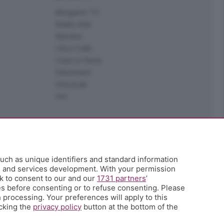
Bergamo TV
Radio Alta
Kendoo
L'Eco Cafè
Case in festa
Edoomark
StoryLab
Ark
uch as unique identifiers and standard information
h and services development. With your permission
k to consent to our and our
1731 partners
’
s before consenting or to refuse consenting. Please
 processing. Your preferences will apply to this
icking the
privacy policy
button at the bottom of the