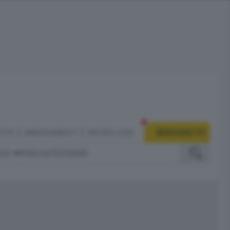
CITÀ
ABBONAMENTI
NECROLOGIE
BERGAMO TV
IZI
PODCAST
DOSSIER