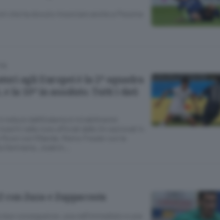
ni che ha dovuto rinunciare anche a Pessina
TÀ
atori agli Europei è la 2ª squadra
e la 10ª in assoluto. Tutti i dati
è reduce dall’Atalanta è mirabilmente
seriti nelle rose ufficiali delle 24 nazionali in
 Roon con l’Olanda, Remo Freuler con la
 la Germania, Joakim…
 Z con Zaza e Zappacosta
rà due conseguenze, una nell’immediato e una