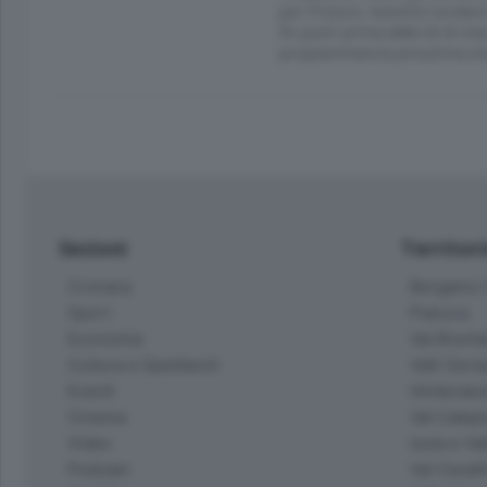
per il futuro: benefici eviden
34 punti prima delle idi di ma
programmare la prossima st
Sezioni
Territor
Cronaca
Bergamo C
Sport
Pianura
Economia
Val Bremb
Cultura e Spettacoli
Valli Seria
Eventi
Hinterlan
Cinema
Val Calepi
Video
Isola e Va
Podcast
Val Cavall