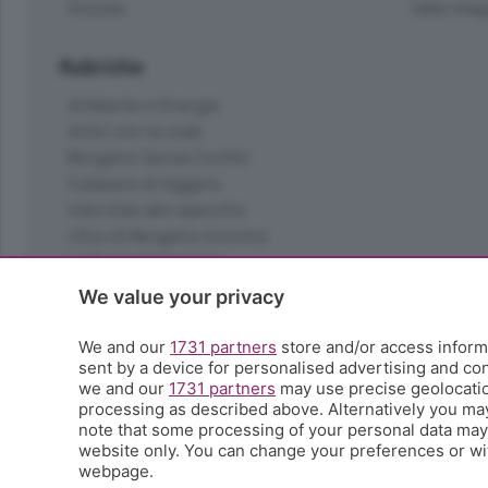
Dossier
Valle Ima
Rubriche
Ambiente e Energia
Amici con la coda
Bergamo Senza Confini
Il piacere di leggere
Interviste allo specchio
L'Eco di Bergamo Incontra
La Buona Domenica
La salute
We value your privacy
Le tue foto
Moda e tendenze
We and our
1731 partners
store and/or access informa
Orobie
sent by a device for personalised advertising and c
we and our
1731 partners
may use precise geolocation
La domenica del villaggio
processing as described above. Alternatively you ma
Ricette (quasi) perfette
note that some processing of your personal data may n
Scienza e Tecnologia
website only. You can change your preferences or wit
Tic Tac
webpage.