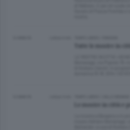
di febbraio. E per chi vuole c
Ducato di Piazza Pontida ci s
nostra.
12 ANNI FA
Lettura 4 min.
TEMPO LIBERO
/
PIANURA
Tutte le mostre in cit
LE MOSTRE IN CITTA’ «GEN
Bernareggi, via Pignolo 76, 
di Giuliano Zanchi; in program
domenica 15-18. 2014.1 SEVEN
12 ANNI FA
Lettura 3 min.
TEMPO LIBERO
/
VALLE SERIANA
Le mostre in città e 
Le mostre a Bergamo e in 
museo Adriano Bernareggi, v
Battarola» a cura di Giuliano