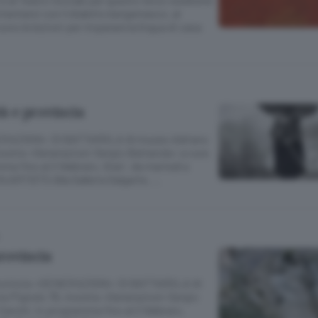
imentarsi con il dialetto bergamasco, al
ono le lezioni per imparare la lingua di casa
tà e provincia
ERAZIONI» DI BATTAROLA Al museo Adriano
mostra «Generazioni-Sergio Battarola» a cura
ma fino al 2 febbraio. Orari: da martedì a
 ARTISTS Alla Galleria Galgarte, …
provincia
provincia «GENERAZIONI» DI BATTAROLA Al
ia Pignolo 76, mostra «Generazioni-Sergio
 Zanchi; in programma fino al 2 febbraio.