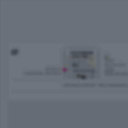
SFOGLIA
OGGI
L’EDIZIONE DIGITALE
PARZ NUVO
CRONACA
SPORT
ECONOMIA
C
Ambiente e Energia
Bergamo Città
Classifica UEFA C
Ami
Eppen
League
La rivista online dedicata al
Bergamo Senza Confini
Val Brembana
Il 
al tempo libero di Bergamo 
Classifiche