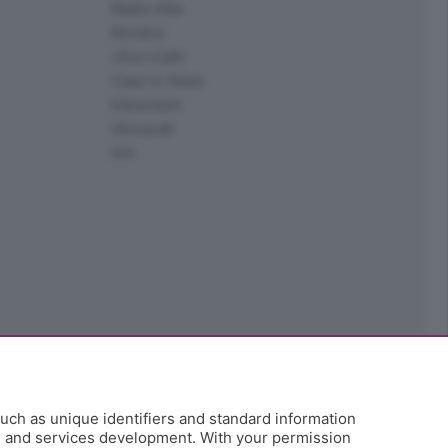
Radio Alta
Kendoo
L'Eco Cafè
Case in festa
Edoomark
StoryLab
Ark
uch as unique identifiers and standard information
h and services development. With your permission