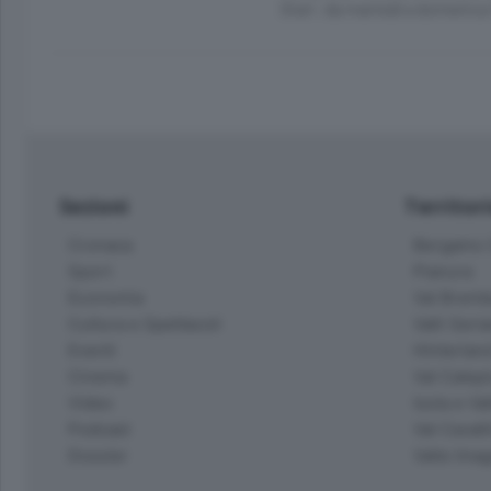
Orari: da martedì a domenica
Sezioni
Territor
Cronaca
Bergamo C
Sport
Pianura
Economia
Val Bremb
Cultura e Spettacoli
Valli Seria
Eventi
Hinterlan
Cinema
Val Calepi
Video
Isola e Va
Podcast
Val Cavall
Dossier
Valle Ima