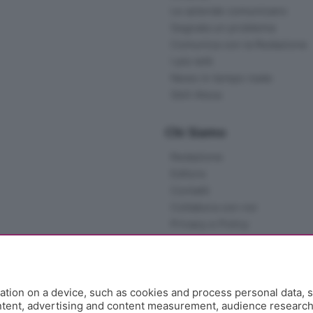
Le aziende comunicano
Segnala un problema
Comunica con la Redazione
I più letti
News in tempo reale
Skill Alexa
Chi Siamo
Redazione
Editore
Contatti
Collabora con noi
Privacy e Policy
tion on a device, such as cookies and process personal data, s
ontent, advertising and content measurement, audience researc