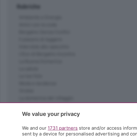
Rubriche
Ambiente e Energia
Amici con la coda
Bergamo Senza Confini
Il piacere di leggere
Interviste allo specchio
L'Eco di Bergamo Incontra
La Buona Domenica
La salute
Le tue foto
Moda e tendenze
Orobie
La domenica del villaggio
Ricette (quasi) perfette
Scienza e Tecnologia
We value your privacy
Tic Tac
Volontariato
We and our
1731 partners
store and/or access informa
sent by a device for personalised advertising and c
StoryLab