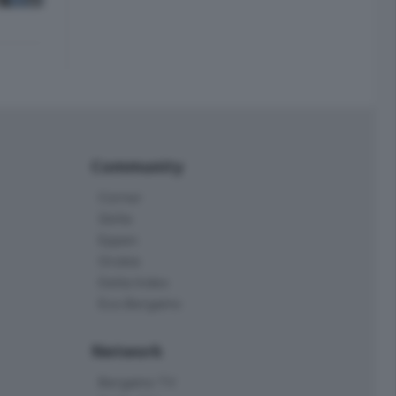
Community
Corner
Skille
Eppen
Orobie
Delta Index
Eco.Bergamo
Network
Bergamo TV