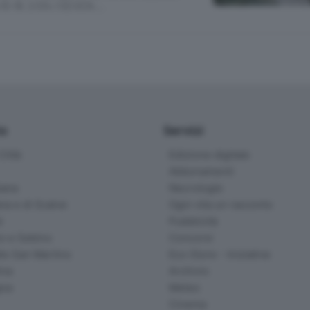
 15-18. 2 014.1 SEVEN …
io
Servizi
ittà
Edizione digitale
Abbonamenti
ana
Necrologie
na e di Scalve
Ogni vita un racconto
d
Pubblicità
o e Sebino
Concorsi
lle San Martino
Eco Store - Iniziative
ina
Archivio
gna
Meteo
Cinema