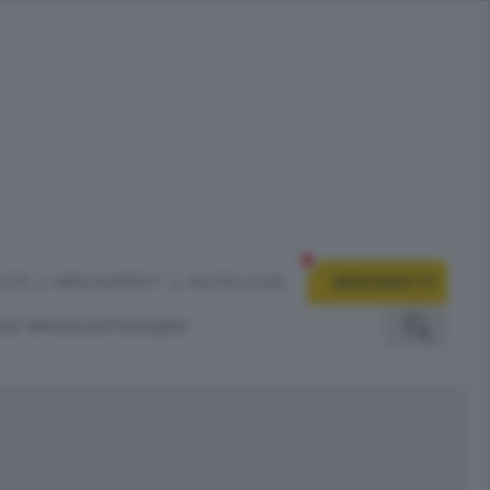
CITÀ
ABBONAMENTI
NECROLOGIE
BERGAMO TV
IZI
PODCAST
DOSSIER