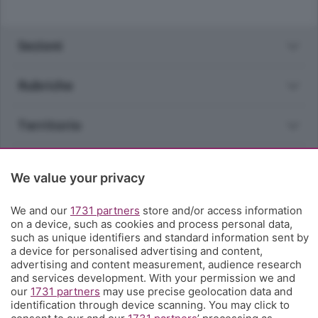
Sezioni
Rubriche
Territorio
Servizi
We value your privacy
Chi Siamo
We and our
1731 partners
store and/or access information
on a device, such as cookies and process personal data,
such as unique identifiers and standard information sent by
Community
a device for personalised advertising and content,
advertising and content measurement, audience research
and services development. With your permission we and
Network
our
1731 partners
may use precise geolocation data and
identification through device scanning. You may click to