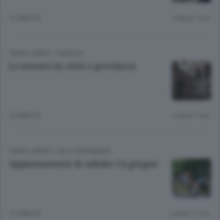
12 ANNI FA
Lettura 1 min.
TEMPO LIBERO
/
PIANURA
Le mostre in città e provincia
12 ANNI FA
Lettura 7 min.
TEMPO LIBERO
/
VALLE BREMBANA
Appuntamenti di sabato 14 giugno
12 ANNI FA
Lettura 11 min.