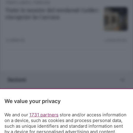
TEMPO LIBERO
/
PIANURA
Tutte le mostre del weekend GaMec:
riscoprire la Carrara
12 ANNI FA
Lettura 8 min.
Sezioni
Rubriche
We value your privacy
Territorio
We and our
1731 partners
store and/or access information
on a device, such as cookies and process personal data,
such as unique identifiers and standard information sent
Servizi
by a device for personalised advertising and content,