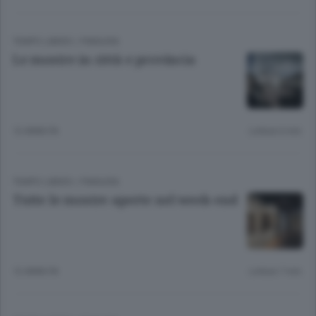
TEMPO LIBERO
/
PIANURA
Le mostre in città e provincia
12 ANNI FA
Lettura 6 min.
TEMPO LIBERO
/
PIANURA
Tutte le mostre aperte nel week-end
12 ANNI FA
Lettura 7 min.