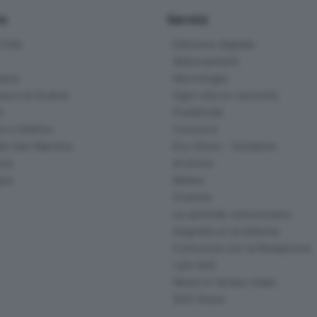
io
Servizi
ittà
Edizione digitale
Abbonamenti
ana
Necrologie
na e di Scalve
Ogni vita un racconto
d
Pubblicità
o e Sebino
Concorsi
lle San Martino
Eco Store - Iniziative
ina
Archivio
gna
Meteo
Cinema
Le aziende comunicano
Segnala un problema
Comunica con la Redazione
I più letti
News in tempo reale
Skill Alexa