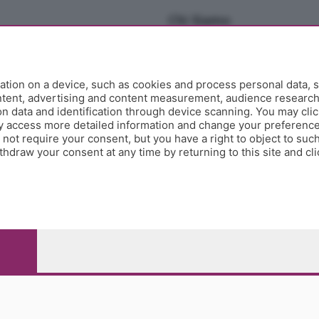
Chi Siamo
Redazione
Editore
Contatti
tion on a device, such as cookies and process personal data, s
Collabora con noi
ontent, advertising and content measurement, audience researc
 data and identification through device scanning. You may clic
Privacy e Policy
y access more detailed information and change your preference
ot require your consent, but you have a right to object to such
hdraw your consent at any time by returning to this site and cl
e Papa Giovanni XXIII, 118 24121 Bergamo - E' vietata la