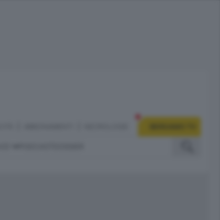
CITÀ
ABBONAMENTI
NECROLOGIE
BERGAMO TV
IZI
PODCAST
DOSSIER