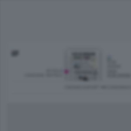
SFOGLIA
OGGI
L’EDIZIONE DIGITALE
NUBI SPARS
CRONACA
SPORT
ECONOMIA
C
Ambiente e Energia
Bergamo Città
Classifica UEFA C
Ami
Eppen
League
La rivista online dedicata al
Bergamo Senza Confini
Val Brembana
Il 
al tempo libero di Bergamo 
Classifiche