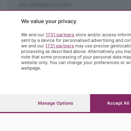
L'Eco di Bergamo Incontra
La Buona Domenica
La salute
We value your privacy
Le tue foto
Moda e tendenze
We and our
1731 partners
store and/or access informa
Orobie
sent by a device for personalised advertising and c
we and our
1731 partners
may use precise geolocation
La domenica del villaggio
processing as described above. Alternatively you ma
Ricette (quasi) perfette
note that some processing of your personal data may n
Scienza e Tecnologia
website only. You can change your preferences or wit
Tic Tac
webpage.
Volontariato
StoryLab
Il punto
L'EcoCafè
Editoriali
Manage Options
Accept All
© COPYRIGHT 2026 - S.E.S.A.A.B. S.p.a. con sede in Vial