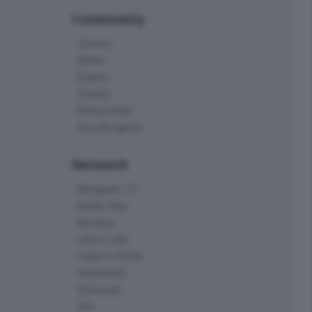
Community
Corner
Skille
Eppen
Orobie
Delta Index
Eco.Bergamo
Network
Bergamo TV
Radio Alta
Kendoo
L'Eco Cafè
Case in festa
Edoomark
StoryLab
Ark