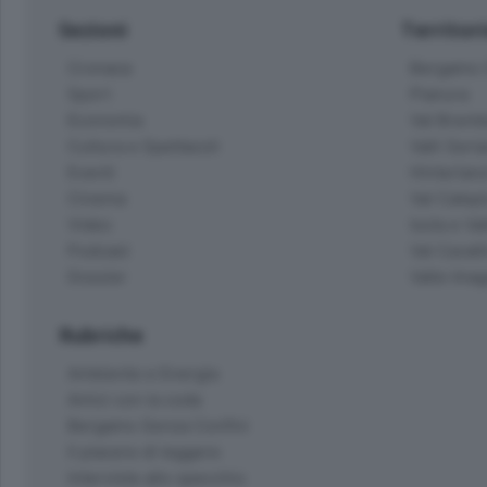
Sezioni
Territor
Cronaca
Bergamo C
Sport
Pianura
Economia
Val Bremb
Cultura e Spettacoli
Valli Seria
Eventi
Hinterlan
Cinema
Val Calepi
Video
Isola e Va
Podcast
Val Cavall
Dossier
Valle Ima
Rubriche
Ambiente e Energia
Amici con la coda
Bergamo Senza Confini
Il piacere di leggere
Interviste allo specchio