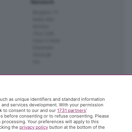
Network
Bergamo TV
Radio Alta
Kendoo
L'Eco Cafè
Case in festa
Edoomark
StoryLab
Ark
uch as unique identifiers and standard information
h and services development. With your permission
k to consent to our and our
1731 partners
’
s before consenting or to refuse consenting. Please
 processing. Your preferences will apply to this
icking the
privacy policy
button at the bottom of the