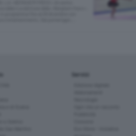
O, LA «BÈRGHEM FRÈCC» Al centro
ura della 4.a edizione della «Berghem frecc»,
 in programma fino al 29 dicembre con
pica e intrattenimento. Dal pomeriggio …
io
Servizi
ittà
Edizione digitale
Abbonamenti
ana
Necrologie
na e di Scalve
Ogni vita un racconto
d
Pubblicità
o e Sebino
Concorsi
lle San Martino
Eco Store - Iniziative