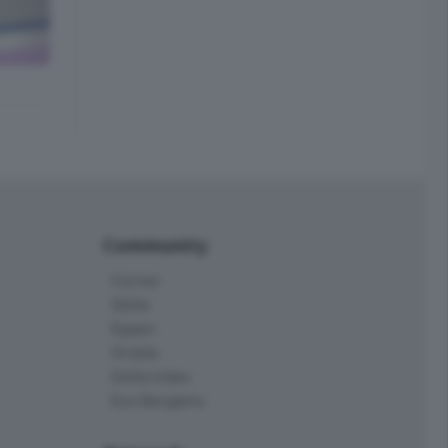
Community
Corner
Skille
Eppen
Orobie
Delta Index
Eco.Bergamo