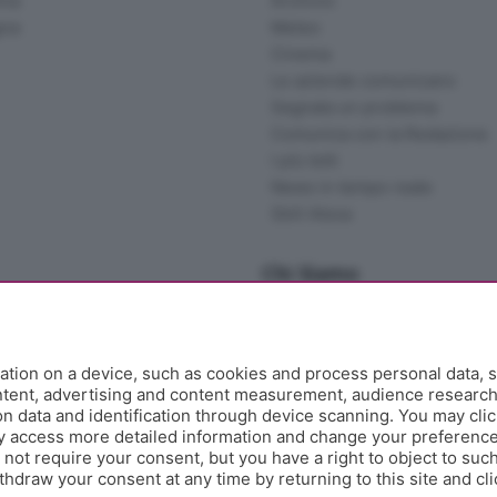
ina
Archivio
gna
Meteo
Cinema
Le aziende comunicano
Segnala un problema
Comunica con la Redazione
I più letti
News in tempo reale
Skill Alexa
Chi Siamo
Redazione
Editore
Contatti
tion on a device, such as cookies and process personal data, s
Collabora con noi
ontent, advertising and content measurement, audience researc
 data and identification through device scanning. You may clic
Privacy e Policy
y access more detailed information and change your preference
ot require your consent, but you have a right to object to such
hdraw your consent at any time by returning to this site and cl