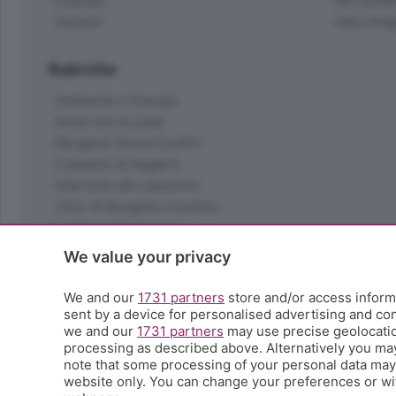
Podcast
Val Cavall
Dossier
Valle Ima
Rubriche
Ambiente e Energia
Amici con la coda
Bergamo Senza Confini
Il piacere di leggere
Interviste allo specchio
L'Eco di Bergamo Incontra
La Buona Domenica
La salute
We value your privacy
Le tue foto
Moda e tendenze
We and our
1731 partners
store and/or access informa
Orobie
sent by a device for personalised advertising and c
we and our
1731 partners
may use precise geolocation
La domenica del villaggio
processing as described above. Alternatively you ma
Ricette (quasi) perfette
note that some processing of your personal data may n
Scienza e Tecnologia
website only. You can change your preferences or wit