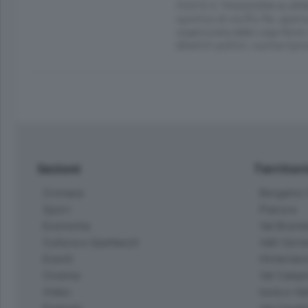
FESTE E TRADIZIONI ALBIN
sportivo di via Rio Re, apert
organizzata dalla Lega Nord;
dibattiti politici, cucina ti
Sezioni
Territor
Cronaca
Bergamo C
Sport
Pianura
Economia
Val Bremb
Cultura e Spettacoli
Valli Seria
Eventi
Hinterlan
Cinema
Val Calepi
Video
Isola e Va