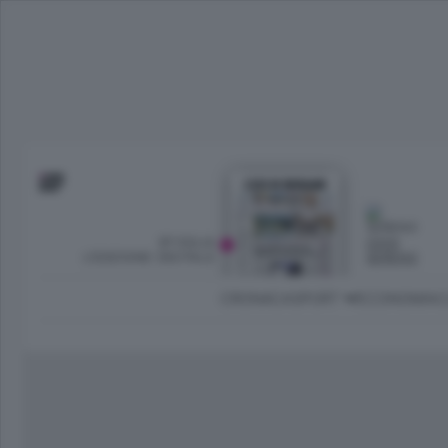
SFOGLIA
OGGI
L’EDIZIONE DIGITALE
SERENO
CRONACA
SPORT
ECONOMIA
C
Ambiente e Energia
Bergamo Città
Classifica UEFA C
Ami
Eppen
League
La rivista online dedicata al
Bergamo Senza Confini
Val Brembana
Il 
al tempo libero di Bergamo 
Classifiche