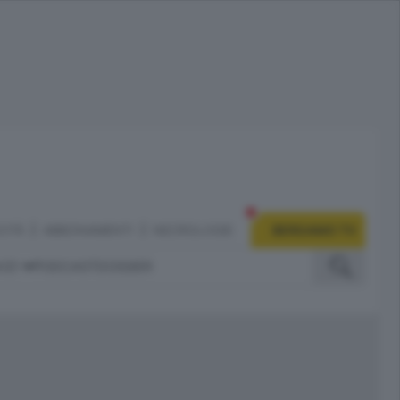
CITÀ
ABBONAMENTI
NECROLOGIE
BERGAMO TV
IZI
PODCAST
DOSSIER