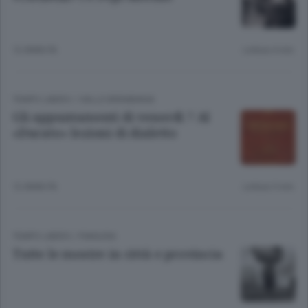
12 ANNI FA
Lettura 4 min.
TEMPO LIBERO
/
VALLE BREMBANA
Gli appuntamenti di venerdì 7 Al
«Ducato» lezioni di dialetto
12 ANNI FA
Lettura 5 min.
TEMPO LIBERO
/
PIANURA
Tutte le mostre in città e provincia