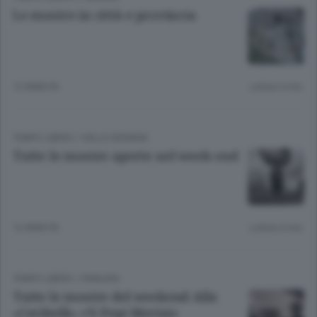
Le mostre in città e provincia
12 ANNI FA
Lettura 4 min.
TEMPO LIBERO
/
VALLE SERIANA
Tutte le mostre aperte nel week-end
12 ANNI FA
Lettura 4 min.
TEMPO LIBERO
/
PIANURA
Tutte le mostre del weekend Alla
«Ceribelli» c’è Pepi Merisio