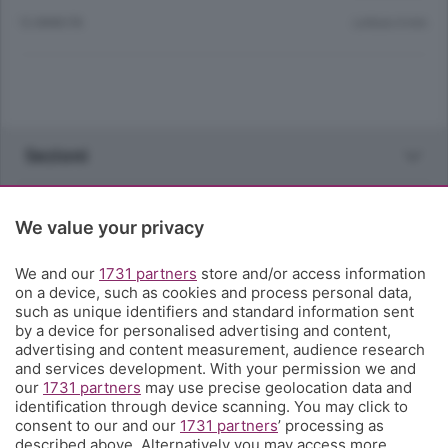
12 ANNI FA
Lettura 4 min.
Sezioni
Rubriche
We value your privacy
Territorio
We and our
1731 partners
store and/or access information
on a device, such as cookies and process personal data,
such as unique identifiers and standard information sent
Servizi
by a device for personalised advertising and content,
advertising and content measurement, audience research
and services development. With your permission we and
Chi Siamo
our
1731 partners
may use precise geolocation data and
identification through device scanning. You may click to
consent to our and our
1731 partners
’ processing as
Community
described above. Alternatively you may access more