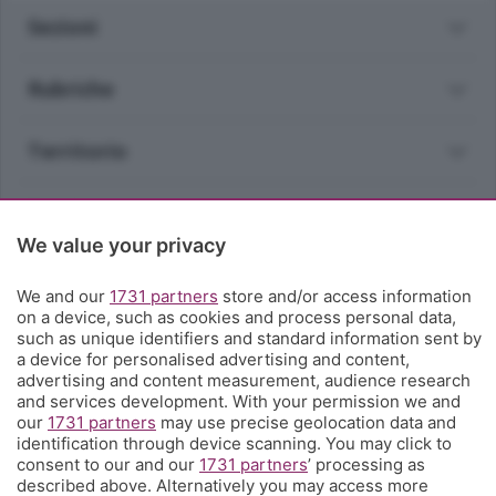
Sezioni
Rubriche
Territorio
Servizi
We value your privacy
Chi Siamo
We and our
1731 partners
store and/or access information
on a device, such as cookies and process personal data,
Community
such as unique identifiers and standard information sent by
a device for personalised advertising and content,
advertising and content measurement, audience research
Network
and services development. With your permission we and
our
1731 partners
may use precise geolocation data and
identification through device scanning. You may click to
consent to our and our
1731 partners
’ processing as
described above. Alternatively you may access more