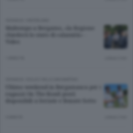
CRONACA
/
HINTERLAND
Maltempo a Bergamo, «la Regione
chiederà lo stato di calamità» -
Video
1 ANNO FA
Lettura 2 min.
CRONACA
/
ISOLA E VALLE SAN MARTINO
Ultimo weekend in Bergamasca per i
ragazzi On The Road: posti
disponibili a Seriate e Bonate Sotto
4 ANNI FA
Lettura 2 min.