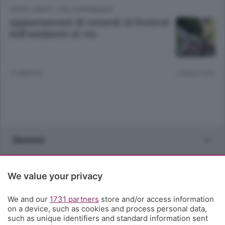
TEMPO LIBERO
/
VALLE BREMBANA
Appuntamenti di venerdì 16 Festival
dell’ambiente al via
12 ANNI FA
Lettura 6 min.
Sezioni
Rubriche
We value your privacy
Territorio
We and our
1731 partners
store and/or access information
on a device, such as cookies and process personal data,
such as unique identifiers and standard information sent
Servizi