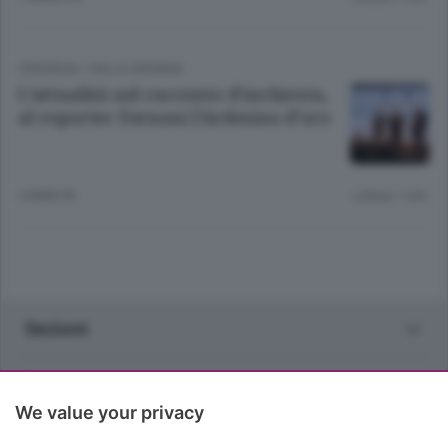
CRONACA
/
VALLE SERIANA
L’attualità nel racconto d’inchiesta,
al reporter Fornoni l’Ardesino d’oro
4 ANNI FA
Lettura 1 min.
Sezioni
Rubriche
We value your privacy
Territorio