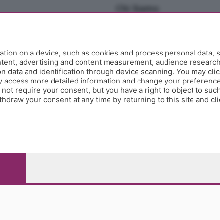
Chi Siamo
Redazione
Editore
Contatti
tion on a device, such as cookies and process personal data, s
Collabora con noi
ontent, advertising and content measurement, audience researc
 data and identification through device scanning. You may clic
Privacy e Policy
y access more detailed information and change your preference
ot require your consent, but you have a right to object to such
hdraw your consent at any time by returning to this site and cl
e Papa Giovanni XXIII, 118 24121 Bergamo - E' vietata la