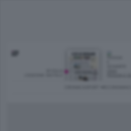
SFOGLIA
OGGI
L’EDIZIONE DIGITALE
PIOGGIA E S
CRONACA
SPORT
ECONOMIA
C
Ambiente e Energia
Bergamo Città
Classifica UEFA C
Ami
Eppen
League
La rivista online dedicata al
Bergamo Senza Confini
Val Brembana
Il 
al tempo libero di Bergamo 
Classifiche