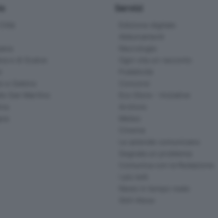
io
Servizi
ittà
Edizione digitale
Abbonamenti
ana
Necrologie
na e di Scalve
Ogni vita un racconto
d
Pubblicità
o e Sebino
Concorsi
lle San Martino
Eco Store - Iniziative
ina
Archivio
gna
Meteo
Cinema
Le aziende comunicano
Segnala un problema
Comunica con la Redazione
I più letti
News in tempo reale
Skill Alexa