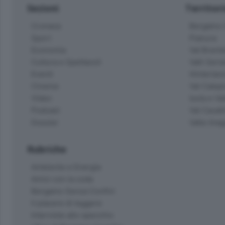
Sezioni
Territor
Cronaca
Bergamo C
Sport
Pianura
Economia
Val Bremb
Cultura e Spettacoli
Valli Seria
Eventi
Hinterlan
Cinema
Val Calepi
Video
Isola e Va
Podcast
Val Cavall
Dossier
Valle Ima
Rubriche
Ambiente e Energia
Amici con la coda
Bergamo Senza Confini
Il piacere di leggere
Interviste allo specchio