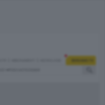
CITÀ
ABBONAMENTI
NECROLOGIE
BERGAMO TV
IZI
PODCAST
DOSSIER