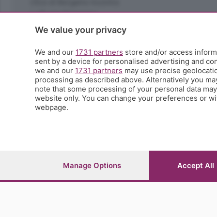
L'Eco di Bergamo Incontra
La Buona Domenica
La salute
We value your privacy
Le tue foto
Moda e tendenze
We and our
1731 partners
store and/or access informa
Orobie
sent by a device for personalised advertising and c
we and our
1731 partners
may use precise geolocation
La domenica del villaggio
processing as described above. Alternatively you ma
Ricette (quasi) perfette
note that some processing of your personal data may n
Scienza e Tecnologia
website only. You can change your preferences or wit
Tic Tac
webpage.
Volontariato
StoryLab
Il punto
L'EcoCafè
Editoriali
Manage Options
Accept All
© COPYRIGHT 2026 - S.E.S.A.A.B. S.p.a. con sede in Vial
riproduzione anche parziale