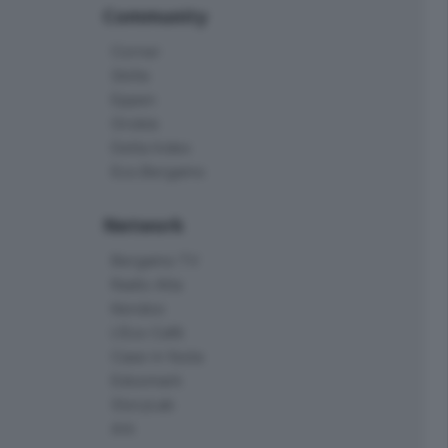
Community
Corner
Skille
Eppen
Orobie
Delta Index
Eco.Bergamo
Network
Bergamo TV
Radio Alta
Kendoo
L'Eco Cafè
Case in festa
Edoomark
StoryLab
Ark