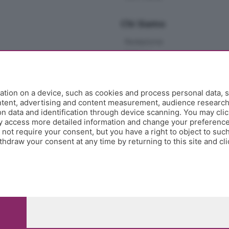
Chi Siamo
Redazione
Editore
Contatti
Collabora con noi
Privacy e Policy
tion on a device, such as cookies and process personal data, s
ontent, advertising and content measurement, audience researc
 data and identification through device scanning. You may clic
y access more detailed information and change your preference
ot require your consent, but you have a right to object to such
hdraw your consent at any time by returning to this site and cl