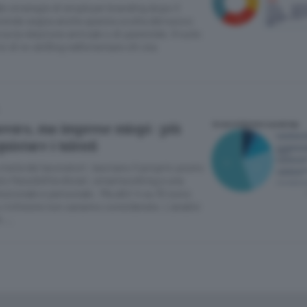
e strategie di employer branding dopo il
e aziende segna anche questa svolta del nuovo
 la relazione amicale o di parentele. Il ruolo
 di re-skilling nell’orientare chi sta
avoro, ma imprese miopi : più
quistare i talenti
 metà dei lavoratori:
lasciano
il proprio posto
più
flessibilità
d’orari, smartworking e una
essionale e personale
. Ma altri
4 su 10
sono
o
richieste
non saranno considerate. L’analisi
ni …