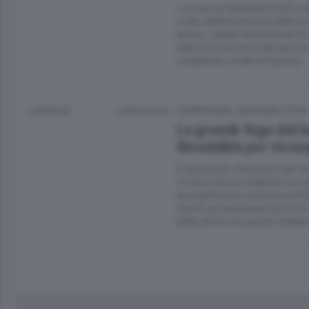
La ricerca Randstad 2022 sull
crollo dell’attrattività dell
lavoro: perde nettamente forza
della formazione e dei percorsi
scegliendo un’altra impresa
4 ANNI FA
Lettura 8 min.
COMPETENZE
/
BERGAMO CITTÀ
La grande fuga dal l
flessibilità per ricon
È già
esodo silenzioso
per la
in cerca di uno migliore con 
prospettiva di
crescita prof
pronti ad andarsene se le lor
delle ultime tre grandi indagi