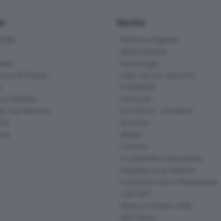
io
Servizi
ittà
Edizione digitale
Abbonamenti
ana
Necrologie
na e di Scalve
Ogni vita un racconto
d
Pubblicità
o e Sebino
Concorsi
lle San Martino
Eco Store - Iniziative
ina
Archivio
gna
Meteo
Cinema
Le aziende comunicano
Segnala un problema
Comunica con la Redazione
I più letti
News in tempo reale
Skill Alexa