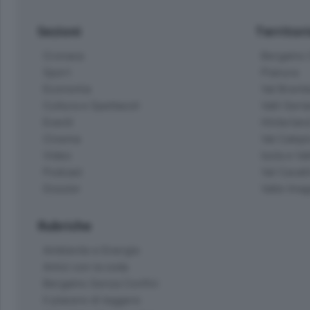
Sezioni
Territor
Cronaca
Bergamo C
Sport
Pianura
Economia
Val Bremb
Cultura e Spettacoli
Valli Seria
Eventi
Hinterlan
Cinema
Val Calepi
Video
Isola e Va
Podcast
Val Cavall
Dossier
Valle Ima
Rubriche
Ambiente e Energia
Amici con la coda
Bergamo Senza Confini
Il piacere di leggere