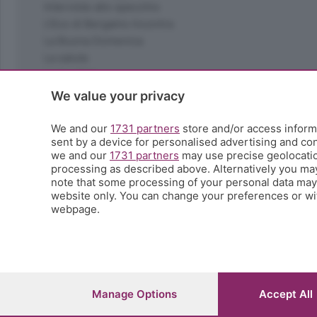
Interviste allo specchio
L'Eco di Bergamo Incontra
La Buona Domenica
La salute
Le tue foto
Moda e tendenze
We value your privacy
Orobie
La domenica del villaggio
We and our
1731 partners
store and/or access informa
sent by a device for personalised advertising and c
Ricette (quasi) perfette
we and our
1731 partners
may use precise geolocation
Scienza e Tecnologia
processing as described above. Alternatively you ma
Tic Tac
note that some processing of your personal data may n
Volontariato
website only. You can change your preferences or wit
webpage.
StoryLab
Il punto
L'EcoCafè
Editoriali
Manage Options
Accept All