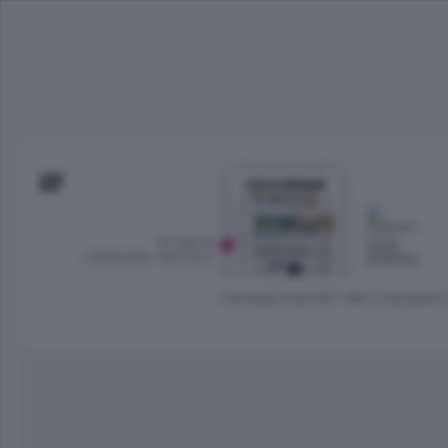
SFOGLIA
OGGI
L’EDIZIONE DIGITALE
SERENO
CRONACA
SPORT
ECONOMIA
C
Ambiente e Energia
Bergamo Città
Classifica UEFA C
Ami
Eppen
League
La rivista online dedicata al
Bergamo Senza Confini
Val Brembana
Il 
al tempo libero di Bergamo 
Classifiche