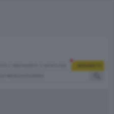
CITÀ
ABBONAMENTI
NECROLOGIE
BERGAMO TV
IZI
PODCAST
DOSSIER