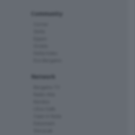
Community
Corner
Skille
Eppen
Orobie
Delta Index
Eco.Bergamo
Network
Bergamo TV
Radio Alta
Kendoo
L'Eco Cafè
Case in festa
Edoomark
StoryLab