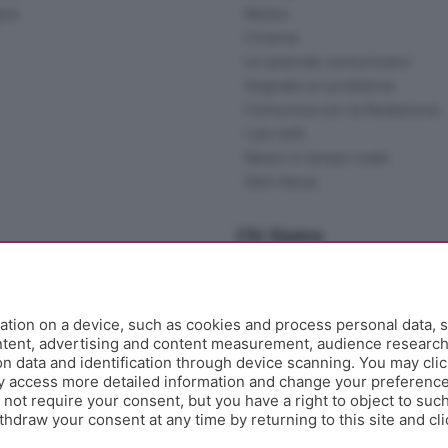
gna
Meteo
Cinema
Le aziende comunicano
Segnala un problema
Comunica con la Redazione
I più letti
News in tempo reale
Skill Alexa
Chi Siamo
Redazione
Editore
Contatti
tion on a device, such as cookies and process personal data, s
Collabora con noi
ontent, advertising and content measurement, audience researc
 data and identification through device scanning. You may clic
Privacy e Policy
y access more detailed information and change your preference
ot require your consent, but you have a right to object to such
hdraw your consent at any time by returning to this site and cl