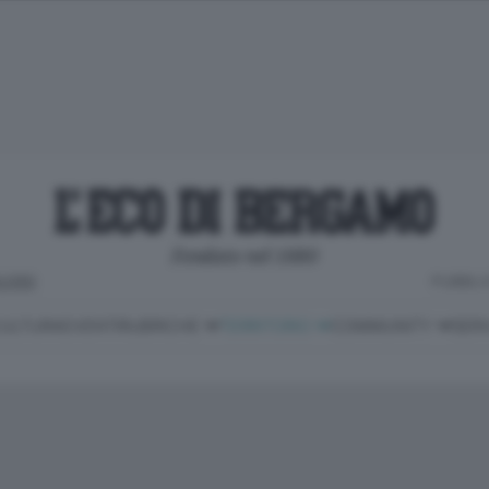
LOSO
PUBBLI
ULTURA
EVENTI
RUBRICHE
TERRITORIO
COMMUNITY
SERV
hampions
ci con la coda
Edizione digitale
Pianura
Abbonamenti
Classifica Serie A
Orobie
la cultura e
Community di persone e stakeholder
piacere di leggere
Necrologie
Valli Seriana e di Scalve
Ogni vita un racconto
e provincia
alla scoperta del territorio