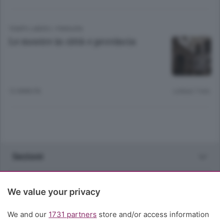
TEMPO LIBERO
/
PIANURA
Le mostre in città e provincia
12 ANNI FA
Lettura 7 min.
Sezioni
Rubriche
We value your privacy
Territorio
We and our
1731 partners
store and/or access information