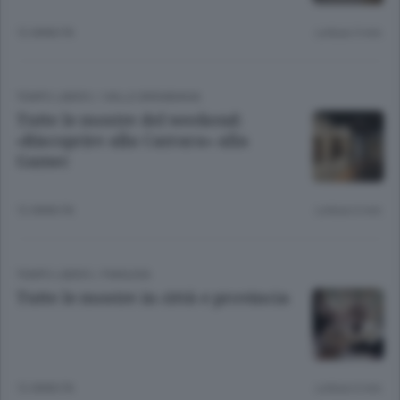
12 ANNI FA
Lettura 5 min.
TEMPO LIBERO
/
VALLE BREMBANA
Tutte le mostre del weekend:
«Riscoprire alla Carrara» alla
Gamec
12 ANNI FA
Lettura 6 min.
TEMPO LIBERO
/
PIANURA
Tutte le mostre in città e provincia
12 ANNI FA
Lettura 6 min.