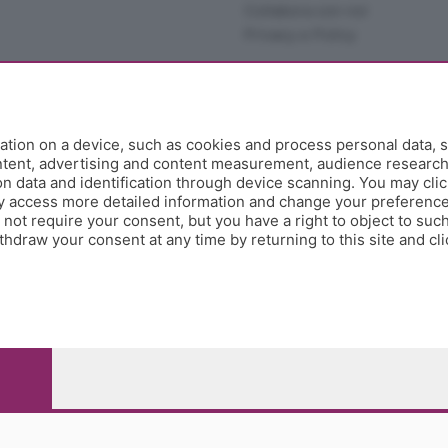
Collabora con noi
Privacy e Policy
tion on a device, such as cookies and process personal data, s
ontent, advertising and content measurement, audience researc
 data and identification through device scanning. You may clic
y access more detailed information and change your preference
ot require your consent, but you have a right to object to such
hdraw your consent at any time by returning to this site and cl
e Papa Giovanni XXIII, 118 24121 Bergamo - E' vietata la
pitale sociale Euro 10.000.000 i.v.