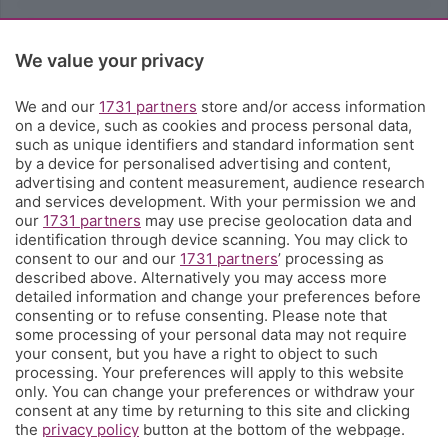
Rubriche
We value your privacy
Territorio
We and our
1731 partners
store and/or access information
on a device, such as cookies and process personal data,
Servizi
such as unique identifiers and standard information sent
by a device for personalised advertising and content,
advertising and content measurement, audience research
Chi Siamo
and services development. With your permission we and
our
1731 partners
may use precise geolocation data and
identification through device scanning. You may click to
Community
consent to our and our
1731 partners
’ processing as
described above. Alternatively you may access more
detailed information and change your preferences before
Network
consenting or to refuse consenting. Please note that
some processing of your personal data may not require
your consent, but you have a right to object to such
processing. Your preferences will apply to this website
only. You can change your preferences or withdraw your
consent at any time by returning to this site and clicking
the
privacy policy
button at the bottom of the webpage.
© COPYRIGHT 2026 - S.E.S.A.A.B. S.p.a. con sede in Viale