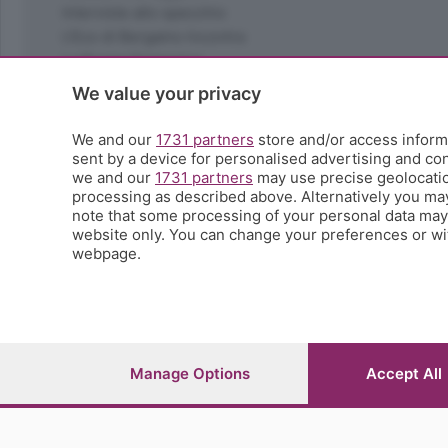
Interviste allo specchio
L'Eco di Bergamo Incontra
La Buona Domenica
La salute
We value your privacy
Le tue foto
Moda e tendenze
We and our
1731 partners
store and/or access informa
Orobie
sent by a device for personalised advertising and c
we and our
1731 partners
may use precise geolocation
La domenica del villaggio
processing as described above. Alternatively you ma
Ricette (quasi) perfette
note that some processing of your personal data may n
Scienza e Tecnologia
website only. You can change your preferences or wit
Tic Tac
webpage.
Volontariato
StoryLab
Il punto
L'EcoCafè
Editoriali
Manage Options
Accept All