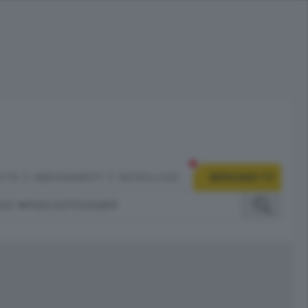
CITÀ
ABBONAMENTI
NECROLOGIE
BERGAMO TV
IZI
PODCAST
DOSSIER