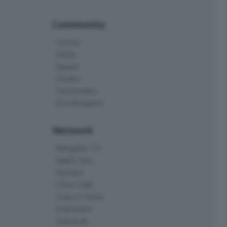
Community
Corner
Skille
Eppen
Orobie
Delta Index
Eco.Bergamo
Network
Bergamo TV
Radio Alta
Kendoo
L'Eco Cafè
Case in festa
Edoomark
StoryLab