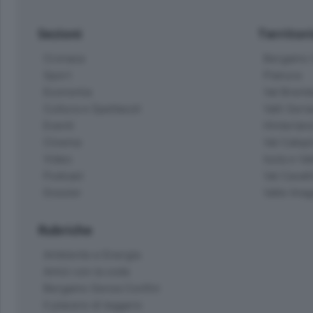
Sezioni
Territor
Cronaca
Bergamo C
Sport
Pianura
Economia
Val Bremb
Cultura e Spettacoli
Valli Seria
Eventi
Hinterlan
Cinema
Val Calepi
Video
Isola e Va
Podcast
Val Cavall
Dossier
Valle Ima
Rubriche
Ambiente e Energia
Amici con la coda
Bergamo Senza Confini
Il piacere di leggere