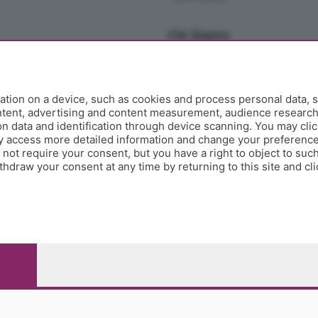
Chi Siamo
Redazione
Editore
Contatti
tion on a device, such as cookies and process personal data, s
Collabora con noi
ontent, advertising and content measurement, audience researc
 data and identification through device scanning. You may clic
Privacy e Policy
y access more detailed information and change your preference
ot require your consent, but you have a right to object to such
hdraw your consent at any time by returning to this site and cl