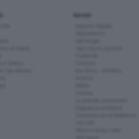
io
Servizi
ittà
Edizione digitale
Abbonamenti
ana
Necrologie
na e di Scalve
Ogni vita un racconto
d
Pubblicità
o e Sebino
Concorsi
lle San Martino
Eco Store - Iniziative
ina
Archivio
gna
Meteo
Cinema
Le aziende comunicano
Segnala un problema
Comunica con la Redazione
I più letti
News in tempo reale
Skill Alexa