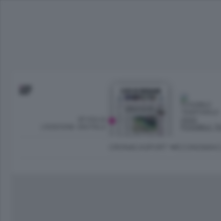
SFOGLIA
OGGI
L’EDIZIONE DIGITALE
POSSIBILE 
CRONACA
SPORT
ECONOMIA
C
Ambiente e Energia
Bergamo Città
Classifica UEFA C
Ami
Eppen
League
La rivista online dedicata al
Bergamo Senza Confini
Val Brembana
Il 
al tempo libero di Bergamo 
Classifiche