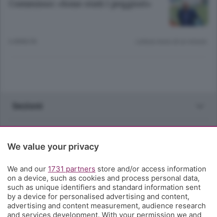
Commisso: «Sono stati i peggiori»
6 ANNI FA
Lettura meno di un minuto.
Sezioni
Rubriche
We value your privacy
Territorio
We and our
1731 partners
store and/or access information
on a device, such as cookies and process personal data,
Servizi
such as unique identifiers and standard information sent
by a device for personalised advertising and content,
advertising and content measurement, audience research
Chi Siamo
and services development. With your permission we and