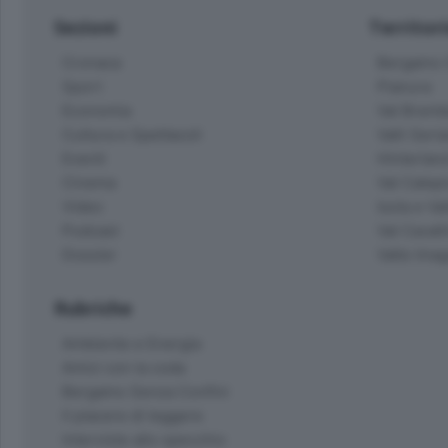
Sezioni
Territor
Cronaca
Bergamo C
Sport
Pianura
Economia
Val Bremb
Cultura e Spettacoli
Valli Seria
Eventi
Hinterlan
Cinema
Val Calepi
Video
Isola e Va
Podcast
Val Cavall
Dossier
Valle Ima
Rubriche
Ambiente e Energia
Amici con la coda
Bergamo Senza Confini
Il piacere di leggere
Interviste allo specchio