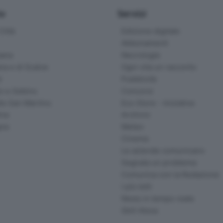
io
Servizi
ittà
Edizione digitale
Abbonamenti
ana
Necrologie
na e di Scalve
Ogni vita un racconto
d
Pubblicità
o e Sebino
Concorsi
lle San Martino
Eco Store - Iniziative
ina
Archivio
gna
Meteo
Cinema
Le aziende comunicano
Segnala un problema
Comunica con la Redazione
I più letti
News in tempo reale
Skill Alexa