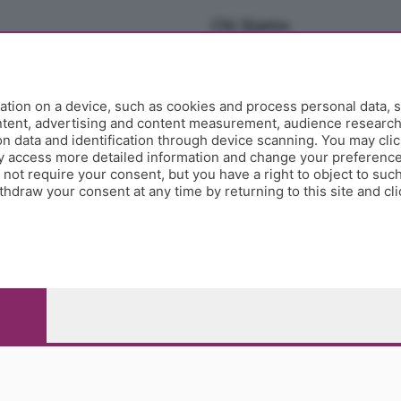
Chi Siamo
Redazione
Editore
Contatti
tion on a device, such as cookies and process personal data, s
Collabora con noi
ontent, advertising and content measurement, audience researc
 data and identification through device scanning. You may clic
Privacy e Policy
y access more detailed information and change your preference
ot require your consent, but you have a right to object to such
hdraw your consent at any time by returning to this site and cl
e Papa Giovanni XXIII, 118 24121 Bergamo - E' vietata la