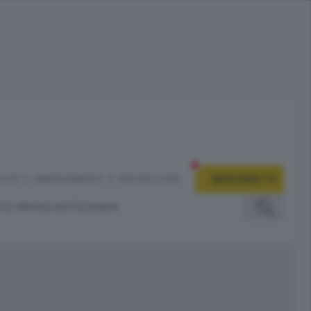
CITÀ
ABBONAMENTI
NECROLOGIE
BERGAMO TV
IZI
PODCAST
DOSSIER