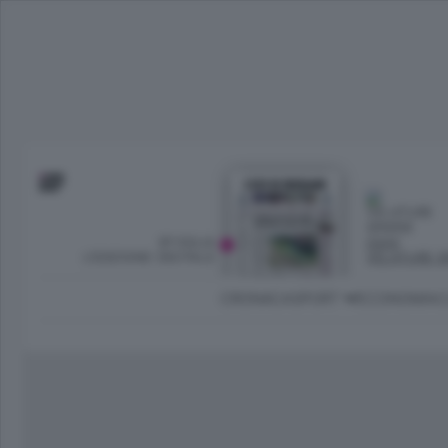
SFOGLIA
OGGI
L’EDIZIONE DIGITALE
VELATURE S
CRONACA
SPORT
ECONOMIA
C
Ambiente e Energia
Bergamo Città
Classifica UEFA C
Ami
Eppen
League
La rivista online dedicata al
Bergamo Senza Confini
Val Brembana
Il 
al tempo libero di Bergamo 
Classifiche