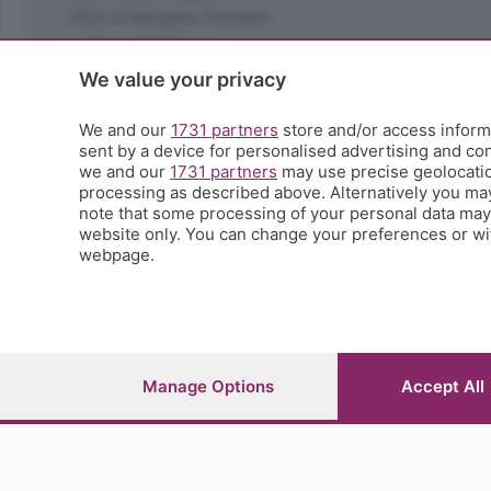
L'Eco di Bergamo Incontra
La Buona Domenica
La salute
We value your privacy
Le tue foto
Moda e tendenze
We and our
1731 partners
store and/or access informa
Orobie
sent by a device for personalised advertising and c
we and our
1731 partners
may use precise geolocation
La domenica del villaggio
processing as described above. Alternatively you ma
Ricette (quasi) perfette
note that some processing of your personal data may n
Scienza e Tecnologia
website only. You can change your preferences or wit
Tic Tac
webpage.
Volontariato
StoryLab
Il punto
L'EcoCafè
Editoriali
Manage Options
Accept All
© COPYRIGHT 2026 - S.E.S.A.A.B. S.p.a. con sede in Vial