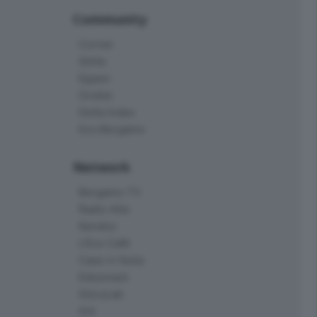
Community
Corner
Skille
Eppen
Orobie
Delta Index
Eco.Bergamo
Network
Bergamo TV
Radio Alta
Kendoo
L'Eco Cafè
Case in festa
Edoomark
StoryLab
Ark