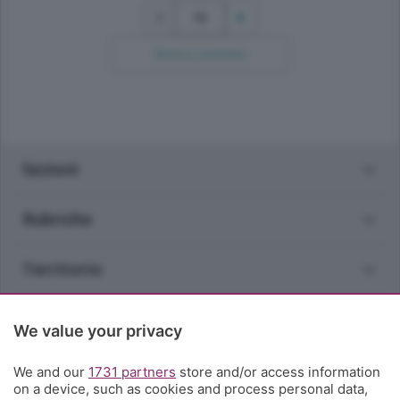
15
Ricerca avanzata
Sezioni
Rubriche
Territorio
Servizi
We value your privacy
Chi Siamo
We and our
1731 partners
store and/or access information
on a device, such as cookies and process personal data,