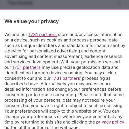
Territorio
Servizi
We value your privacy
Chi Siamo
We and our
1731 partners
store and/or access information
on a device, such as cookies and process personal data,
such as unique identifiers and standard information sent by
Community
a device for personalised advertising and content,
advertising and content measurement, audience research
and services development. With your permission we and
Network
our
1731 partners
may use precise geolocation data and
identification through device scanning. You may click to
consent to our and our
1731 partners
’ processing as
described above. Alternatively you may access more
detailed information and change your preferences before
consenting or to refuse consenting. Please note that some
processing of your personal data may not require your
© COPYRIGHT 2026 - S.E.S.A.A.B. S.p.a. con sede in Viale
consent, but you have a right to object to such processing.
Papa Giovanni XXIII, 118 24121 Bergamo - E' vietata la
Your preferences will apply to this website only. You can
riproduzione anche parziale
change your preferences or withdraw your consent at any
Iscritta al Registro Imprese di Bergamo al n.243762 |
time by returning to this site and clicking the
privacy policy
Capitale sociale Euro 10.000.000 i.v.
button at the bottom of the webpage.