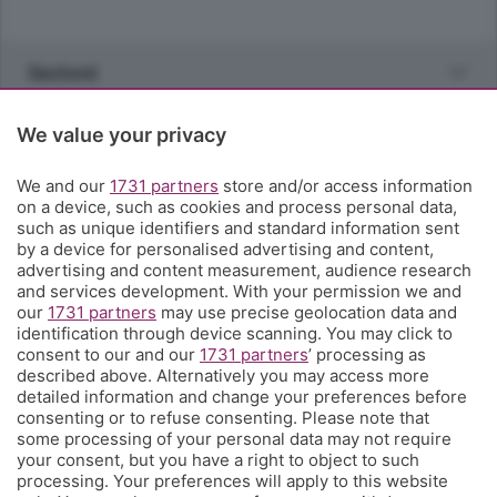
Sezioni
Rubriche
We value your privacy
We and our
1731 partners
store and/or access information
Territorio
on a device, such as cookies and process personal data,
such as unique identifiers and standard information sent
by a device for personalised advertising and content,
Servizi
advertising and content measurement, audience research
and services development. With your permission we and
our
1731 partners
may use precise geolocation data and
Chi Siamo
identification through device scanning. You may click to
consent to our and our
1731 partners
’ processing as
described above. Alternatively you may access more
Community
detailed information and change your preferences before
consenting or to refuse consenting. Please note that
some processing of your personal data may not require
Network
your consent, but you have a right to object to such
processing. Your preferences will apply to this website