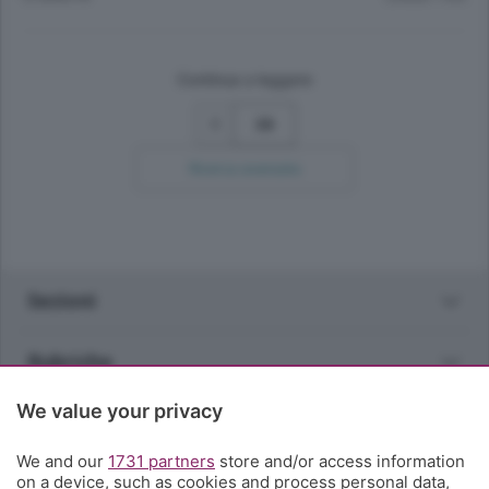
Continua a leggere
38
Ricerca avanzata
Sezioni
Rubriche
We value your privacy
Territorio
We and our
1731 partners
store and/or access information
Servizi
on a device, such as cookies and process personal data,