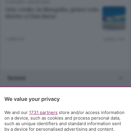
ECONOMIA
/
HINTERLAND
Orio «vede» la Mongolia, primo volo
diretto a Ulan Bator
1 ANNO FA
Lettura 1 min.
Sezioni
Rubriche
We value your privacy
Territorio
We and our
1731 partners
store and/or access information
on a device, such as cookies and process personal data,
such as unique identifiers and standard information sent
Servizi
by a device for personalised advertising and content,