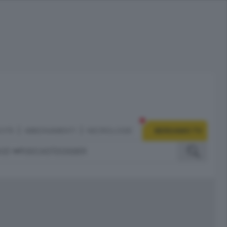
CITÀ
ABBONAMENTI
NECROLOGIE
BERGAMO TV
IZI
PODCAST
DOSSIER