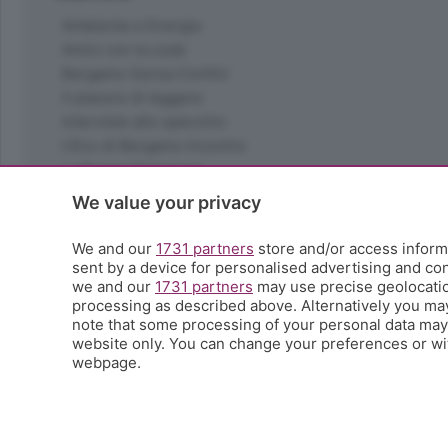
Ambiente e Energia
Amici con la coda
Bergamo Senza Confini
Il piacere di leggere
Interviste allo specchio
L'Eco di Bergamo Incontra
La Buona Domenica
La salute
We value your privacy
Le tue foto
Moda e tendenze
We and our
1731 partners
store and/or access informa
Orobie
sent by a device for personalised advertising and c
we and our
1731 partners
may use precise geolocation
La domenica del villaggio
processing as described above. Alternatively you ma
Ricette (quasi) perfette
note that some processing of your personal data may n
Scienza e Tecnologia
website only. You can change your preferences or wit
Tic Tac
webpage.
Volontariato
StoryLab
Il punto