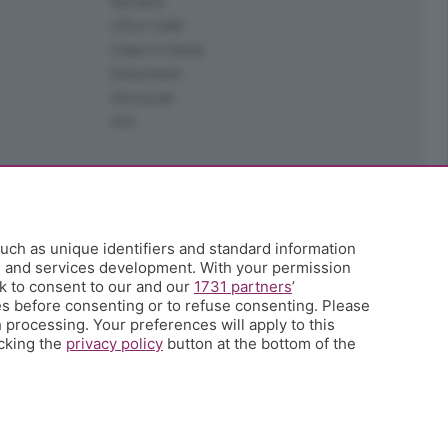
Kendoo
L'Eco Cafè
Case in festa
Edoomark
StoryLab
Ark
uch as unique identifiers and standard information
h and services development. With your permission
k to consent to our and our
1731 partners
’
s before consenting or to refuse consenting. Please
 processing. Your preferences will apply to this
icking the
privacy policy
button at the bottom of the