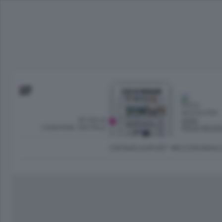
SFOGLIA
OGGI
L’EDIZIONE DIGITALE
POCO NUVO
CRONACA
SPORT
ECONOMIA
C
Ambiente e Energia
Bergamo Città
Classifica UEFA C
Ami
Eppen
League
La rivista online dedicata al
Bergamo Senza Confini
Val Brembana
Il 
al tempo libero di Bergamo 
Classifiche