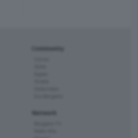
Community
Corner
Skille
Eppen
Orobie
Delta Index
Eco.Bergamo
Network
Bergamo TV
Radio Alta