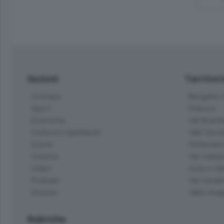
Sezioni
Territor
Cronaca
Bergamo C
Sport
Pianura
Economia
Val Bremb
Cultura e Spettacoli
Valli Seria
Eventi
Hinterlan
Cinema
Val Calepi
Video
Isola e Va
Podcast
Val Cavall
Dossier
Valle Ima
Rubriche