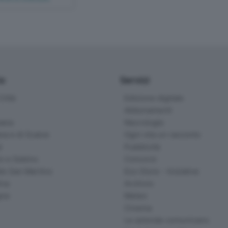
io
Servizi
ittà
Edizione digitale
Abbonamenti
ana
Necrologie
na e di Scalve
Ogni vita un racconto
d
Pubblicità
o e Sebino
Concorsi
lle San Martino
Eco Store - Iniziative
ina
Archivio
gna
Meteo
Cinema
Le aziende comunicano