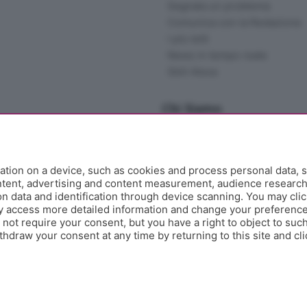
Segnala un problema
Comunica con la Redazione
I più letti
News in tempo reale
Skill Alexa
Chi Siamo
Redazione
Editore
Contatti
tion on a device, such as cookies and process personal data, s
Collabora con noi
ontent, advertising and content measurement, audience researc
 data and identification through device scanning. You may clic
Privacy e Policy
y access more detailed information and change your preference
ot require your consent, but you have a right to object to such
hdraw your consent at any time by returning to this site and cl