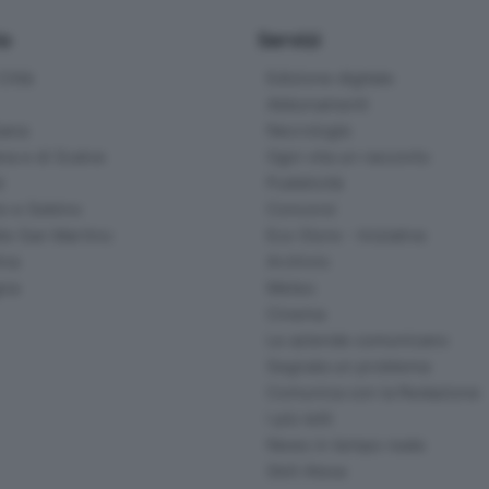
io
Servizi
ittà
Edizione digitale
Abbonamenti
ana
Necrologie
na e di Scalve
Ogni vita un racconto
d
Pubblicità
o e Sebino
Concorsi
lle San Martino
Eco Store - Iniziative
ina
Archivio
gna
Meteo
Cinema
Le aziende comunicano
Segnala un problema
Comunica con la Redazione
I più letti
News in tempo reale
Skill Alexa