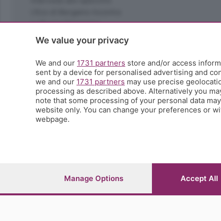
Interviste allo specchio
L'Eco di Bergamo Incontra
La Buona Domenica
La salute
We value your privacy
Le tue foto
Moda e tendenze
We and our
1731 partners
store and/or access informa
Orobie
sent by a device for personalised advertising and c
we and our
1731 partners
may use precise geolocation
La domenica del villaggio
processing as described above. Alternatively you ma
Ricette (quasi) perfette
note that some processing of your personal data may n
Scienza e Tecnologia
website only. You can change your preferences or wit
Tic Tac
webpage.
Volontariato
StoryLab
Il punto
L'EcoCafè
Editoriali
Manage Options
Accept All
© COPYRIGHT 2026 - S.E.S.A.A.B. S.p.a. con sede in Vial