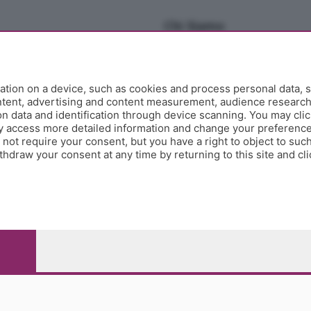
Chi Siamo
Redazione
Editore
Contatti
tion on a device, such as cookies and process personal data, s
Collabora con noi
ontent, advertising and content measurement, audience researc
 data and identification through device scanning. You may clic
Privacy e Policy
y access more detailed information and change your preference
ot require your consent, but you have a right to object to such
hdraw your consent at any time by returning to this site and cl
e Papa Giovanni XXIII, 118 24121 Bergamo - E' vietata la