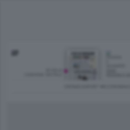
SFOGLIA
OGGI
L’EDIZIONE DIGITALE
PIOGGIA E S
CRONACA
SPORT
ECONOMIA
C
Ambiente e Energia
Bergamo Città
Classifica UEFA C
Ami
Eppen
League
La rivista online dedicata al
Bergamo Senza Confini
Val Brembana
Il 
al tempo libero di Bergamo 
Classifiche