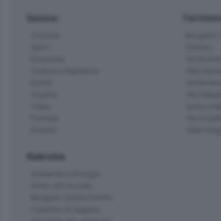
Sezioni
Territor
Cronaca
Bergamo C
Sport
Pianura
Economia
Val Bremb
Cultura e Spettacoli
Valli Seria
Eventi
Hinterlan
Cinema
Val Calepi
Video
Isola e Va
Podcast
Val Cavall
Dossier
Valle Ima
Rubriche
Ambiente e Energia
Amici con la coda
Bergamo Senza Confini
Il piacere di leggere