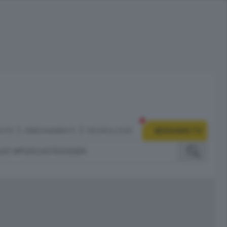
CITÀ
ABBONAMENTI
NECROLOGIE
BERGAMO TV
IZI
PODCAST
DOSSIER