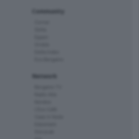
Community
Corner
Skille
Eppen
Orobie
Delta Index
Eco.Bergamo
Network
Bergamo TV
Radio Alta
Kendoo
L'Eco Cafè
Case in festa
Edoomark
StoryLab