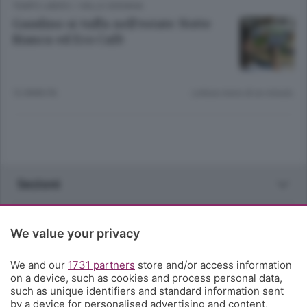
TEMPO LIBERO
/
VALLE SERIANA
Gandino si tuffa nell’estate Notte
Bianca ed Eco Cafè
12 ANNI FA
Lettura meno di un minuto.
Sezioni
Rubriche
We value your privacy
Territorio
We and our
1731 partners
store and/or access information
on a device, such as cookies and process personal data,
such as unique identifiers and standard information sent
Servizi
by a device for personalised advertising and content,