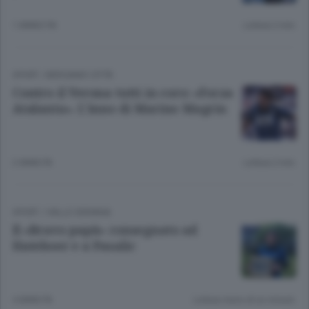
1 ANNO FA
Lettura 2 min.
SPORT
/
BERGAMO CITTÀ
Contro il Verona tutti in coro: «Forza
Atalanta». L’inno di Marino Magrin
2 ANNI FA
Lettura 2 min.
SPORT
/
VALLE SERIANA
Il «Bravo papà» consegnato ad
Hateboer e a Pasalic
4 ANNI FA
Lettura meno di un minuto.