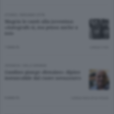
STORIES
/
BERGAMO CITTÀ
Magrin le cantò alla juventina:
«Autografo sì, ma pensa anche a
noi»
7 ANNI FA
Lettura 2 min.
CRONACA
/
VALLE SERIANA
Gandino piange «Renzino» Alpino
instancabile dal cuore nerazzurro
8 ANNI FA
Lettura meno di un minuto.