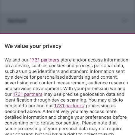
Sezioni
Rubriche
We value your privacy
Territorio
We and our
1731 partners
store and/or access information
on a device, such as cookies and process personal data,
Servizi
such as unique identifiers and standard information sent
by a device for personalised advertising and content,
advertising and content measurement, audience research
Chi Siamo
and services development. With your permission we and
our
1731 partners
may use precise geolocation data and
identification through device scanning. You may click to
Community
consent to our and our
1731 partners
’ processing as
described above. Alternatively you may access more
detailed information and change your preferences before
Network
consenting or to refuse consenting. Please note that
some processing of your personal data may not require
your consent, but you have a right to object to such