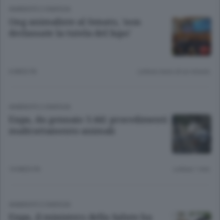
AMBIENTE E ENERGIA
Ong animaliste al Senato, 'non
declassate la tutela del lupo'
6 MESI FA
Lettura meno di un minuto.
AMBIENTE E ENERGIA
Enpa, da gennaio 3.441 procedimenti
maltrattamento animali
10 MESI FA
Lettura 1 min.
AMBIENTE E ENERGIA
Enpa, il ministero della Salute ha