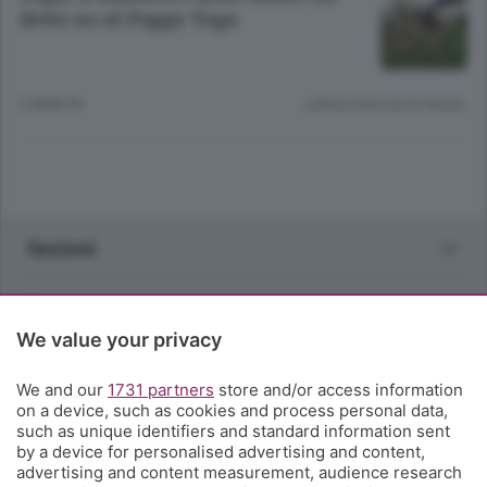
detto no al Puppy Yoga
2 ANNI FA
Lettura meno di un minuto.
Sezioni
Rubriche
We value your privacy
Territorio
We and our
1731 partners
store and/or access information
on a device, such as cookies and process personal data,
Servizi
such as unique identifiers and standard information sent
by a device for personalised advertising and content,
advertising and content measurement, audience research