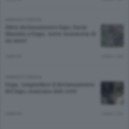
AMBIENTE E ENERGIA
Slitta declassamento lupo. Dacia
Maraini a Enpa, 'serve moratoria di
un anno'
5 MESI FA
Lettura 1 min.
AMBIENTE E ENERGIA
Enpa, 'sospendere il declassamento
del lupo, mancano dati certi'
5 MESI FA
Lettura 1 min.