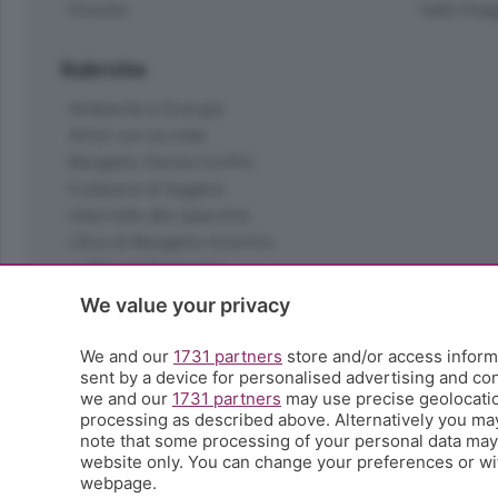
Dossier
Valle Ima
Rubriche
Ambiente e Energia
Amici con la coda
Bergamo Senza Confini
Il piacere di leggere
Interviste allo specchio
L'Eco di Bergamo Incontra
La Buona Domenica
La salute
We value your privacy
Le tue foto
Moda e tendenze
We and our
1731 partners
store and/or access informa
Orobie
sent by a device for personalised advertising and c
we and our
1731 partners
may use precise geolocation
La domenica del villaggio
processing as described above. Alternatively you ma
Ricette (quasi) perfette
note that some processing of your personal data may n
Scienza e Tecnologia
website only. You can change your preferences or wit
Tic Tac
webpage.