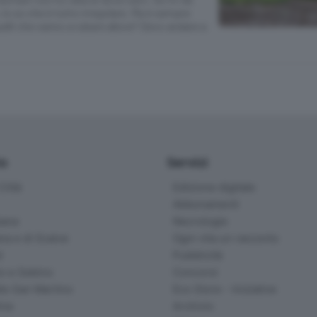
 lo so che è tutto irregolare. Ma è sempre
uelli che vanno a rubare allora? Devo andare a
io
Servizi
ittà
Edizione digitale
Abbonamenti
ana
Necrologie
na e di Scalve
Ogni vita un racconto
d
Pubblicità
o e Sebino
Concorsi
lle San Martino
Eco Store - Iniziative
ina
Archivio