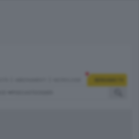
CITÀ
ABBONAMENTI
NECROLOGIE
BERGAMO TV
IZI
PODCAST
DOSSIER