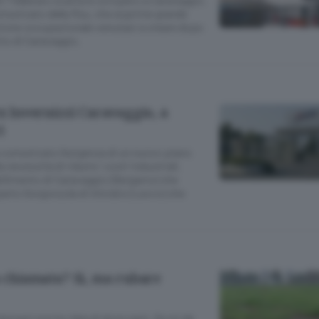
omunicato della Rsu, che esprime grande
zione occupazionale venutasi a creare dopo
ito di Caravaggio.
ex Invernizzi Caravaggio, a
i
a comunicato l’esigenza di un nuovo piano
 necessità di ridurre i costi industriali,
abilimento di Caravaggio (Bergamo) che
parto Gorgonzola di Introbio (Lecco) che
a chiamata? Sì, ma rubare
 domani non ho idea di dove sarò. Se mi dà