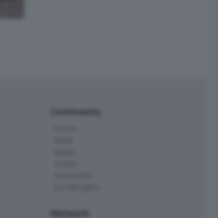
Community
Corner
Skille
Eppen
Orobie
Delta Index
Eco.Bergamo
Network