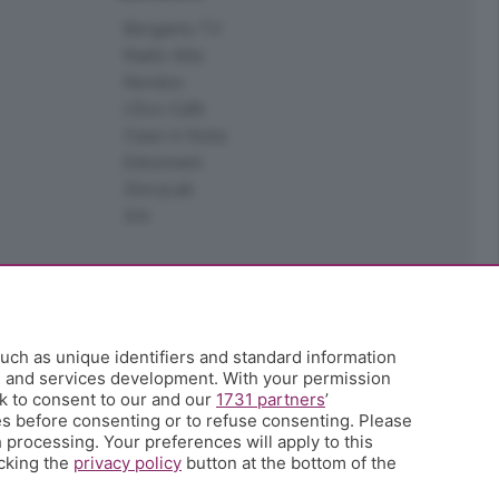
Bergamo TV
Radio Alta
Kendoo
L'Eco Cafè
Case in festa
Edoomark
StoryLab
Ark
uch as unique identifiers and standard information
h and services development. With your permission
k to consent to our and our
1731 partners
’
s before consenting or to refuse consenting. Please
 processing. Your preferences will apply to this
icking the
privacy policy
button at the bottom of the