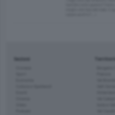
fastidio tutto questo? Certo,
meglio che fare del male. E q
rubare anch’io?...»
Sezioni
Territor
Cronaca
Bergamo C
Sport
Pianura
Economia
Val Bremb
Cultura e Spettacoli
Valli Seria
Eventi
Hinterlan
Cinema
Val Calepi
Video
Isola e Va
Podcast
Val Cavall