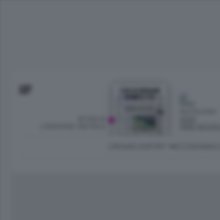
SFOGLIA
OGGI
L’EDIZIONE DIGITALE
PARZ NUVO
CRONACA
SPORT
ECONOMIA
C
Ambiente e Energia
Bergamo Città
Classifica UEFA C
Ami
Eppen
League
La rivista online dedicata al
Bergamo Senza Confini
Val Brembana
Il 
al tempo libero di Bergamo 
Classifiche