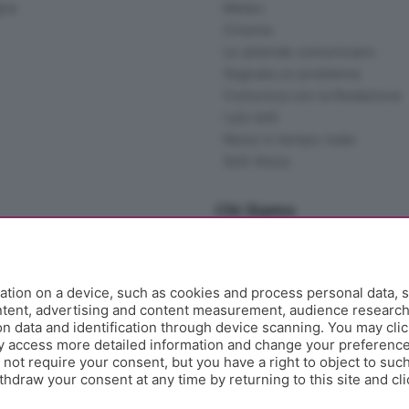
gna
Meteo
Cinema
Le aziende comunicano
Segnala un problema
Comunica con la Redazione
I più letti
News in tempo reale
Skill Alexa
Chi Siamo
Redazione
Editore
Contatti
tion on a device, such as cookies and process personal data, s
Collabora con noi
ontent, advertising and content measurement, audience researc
 data and identification through device scanning. You may clic
Privacy e Policy
y access more detailed information and change your preference
ot require your consent, but you have a right to object to such
hdraw your consent at any time by returning to this site and cl