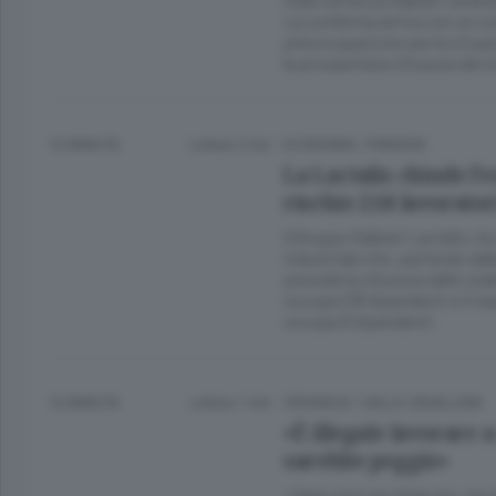
La conferma arriva con un c
preoccupazione per la situa
la prospettata chiusura del s
12 ANNI FA
Lettura 2 min.
ECONOMIA
/
PIANURA
La Lactalis chiude l’
rischio 218 lavorator
Il Gruppo Galbani Lactalis, h
industriale che, partendo dalla
prevede la chiusura dello st
occupa 218 dipendenti e il re
occupa 8 dipendenti.
12 ANNI FA
Lettura 1 min.
CRONACA
/
VALLE CAVALLINA
«È illegale lavorare 
sarebbe peggio»
«Oggi sono qui al lavoro, ma