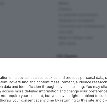
gna
Meteo
Cinema
Le aziende comunicano
Segnala un problema
Comunica con la Redazione
I più letti
News in tempo reale
Skill Alexa
Chi Siamo
Redazione
Editore
Contatti
tion on a device, such as cookies and process personal data, s
Collabora con noi
ontent, advertising and content measurement, audience researc
 data and identification through device scanning. You may clic
Privacy e Policy
y access more detailed information and change your preference
ot require your consent, but you have a right to object to such
hdraw your consent at any time by returning to this site and cl