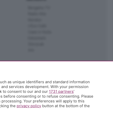
Bergamo TV
Radio Alta
Kendoo
L'Eco Cafè
Case in festa
Edoomark
StoryLab
Ark
uch as unique identifiers and standard information
h and services development. With your permission
k to consent to our and our
1731 partners
’
s before consenting or to refuse consenting. Please
 processing. Your preferences will apply to this
icking the
privacy policy
button at the bottom of the