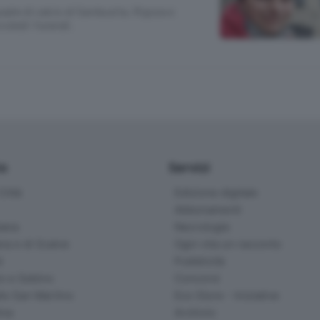
uadre di calcio di Sambusita, Rigosa e
oledì i funerali.
io
Servizi
ittà
Edizione digitale
Abbonamenti
ana
Necrologie
na e di Scalve
Ogni vita un racconto
d
Pubblicità
o e Sebino
Concorsi
lle San Martino
Eco Store - Iniziative
ina
Archivio