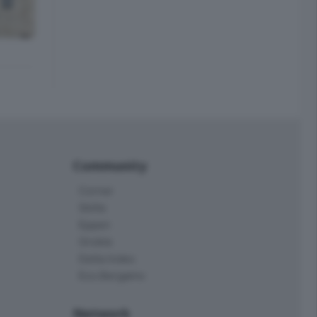
Community
Corner
Skille
Eppen
Orobie
Delta Index
Eco.Bergamo
Network