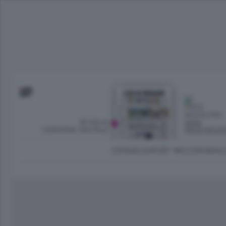
SFOGLIA
OGGI
L’EDIZIONE DIGITALE
POCO NUVO
CRONACA
SPORT
ECONOMIA
C
Ambiente e Energia
Bergamo Città
Classifica UEFA C
Ami
Eppen
League
La rivista online dedicata al
Bergamo Senza Confini
Val Brembana
Il 
al tempo libero di Bergamo 
Classifiche