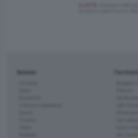
Volontario nelle sq
IL LUTTO.
Aviatico e nelle Pro loco. Merc
Sezioni
Territor
Cronaca
Bergamo C
Sport
Pianura
Economia
Val Bremb
Cultura e Spettacoli
Valli Seria
Eventi
Hinterlan
Cinema
Val Calepi
Video
Isola e Va
Podcast
Val Cavall