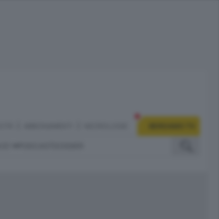
CITÀ
ABBONAMENTI
NECROLOGIE
BERGAMO TV
IZI
PODCAST
DOSSIER