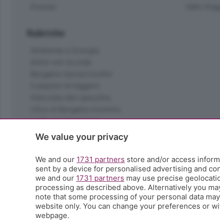
Dossier
Valle Ima
Rubriche
Ambiente e Energia
Amici con la coda
Bergamo Senza Confini
Il piacere di leggere
Interviste allo specchio
L'Eco di Bergamo Incontra
La Buona Domenica
La salute
We value your privacy
Le tue foto
Moda e tendenze
We and our
1731 partners
store and/or access informa
Orobie
sent by a device for personalised advertising and c
we and our
1731 partners
may use precise geolocation
La domenica del villaggio
processing as described above. Alternatively you ma
Ricette (quasi) perfette
note that some processing of your personal data may n
Scienza e Tecnologia
website only. You can change your preferences or wit
Tic Tac
webpage.