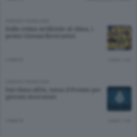
SCIENZA E TECNOLOGIA
Dalla retina artificiale al clima, i
premi Giovani Ricercatori
2 ANNI FA
Lettura 1 min.
SCIENZA E TECNOLOGIA
Dal clima all'IA, torna il Premio per
giovani ricercatori
3 ANNI FA
Lettura 1 min.