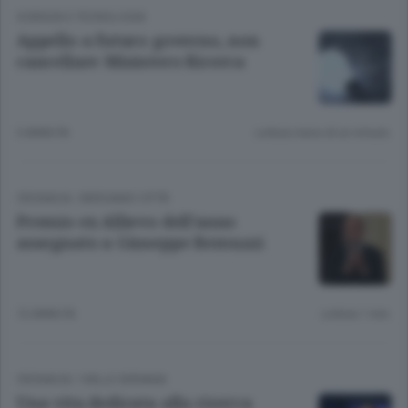
SCIENZA E TECNOLOGIA
Appello a futuro governo, non
cancellare Ministero Ricerca
3 ANNI FA
Lettura meno di un minuto.
CRONACA
/
BERGAMO CITTÀ
Premio ex Allievo dell’anno
assegnato a Giuseppe Remuzzi
12 ANNI FA
Lettura 1 min.
CRONACA
/
VALLE SERIANA
Una vita dedicata alla ricerca