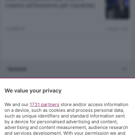
Laurea ad honorem per Garattini
12 ANNI FA
Lettura 1 min.
Sezioni
Rubriche
We value your privacy
Territorio
We and our
1731 partners
store and/or access information
on a device, such as cookies and process personal data,
such as unique identifiers and standard information sent
Servizi
by a device for personalised advertising and content,
advertising and content measurement, audience research
and services development. With your permission we and