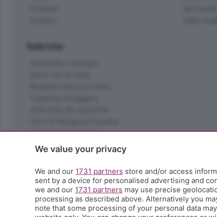
Podcast
Val Cavall
Dossier
Valle Ima
Rubriche
Ambiente e Energia
Amici con la coda
Bergamo Senza Confini
Il piacere di leggere
Interviste allo specchio
L'Eco di Bergamo Incontra
La Buona Domenica
La salute
We value your privacy
Le tue foto
Moda e tendenze
We and our
1731 partners
store and/or access informa
Orobie
sent by a device for personalised advertising and c
we and our
1731 partners
may use precise geolocation
La domenica del villaggio
processing as described above. Alternatively you ma
Ricette (quasi) perfette
note that some processing of your personal data may n
Scienza e Tecnologia