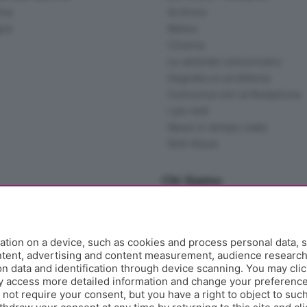
ina
Archivio
gna
Meteo
Cinema
Le aziende comunicano
Segnala un problema
Comunica con la Redazione
I più letti
News in tempo reale
Skill Alexa
Chi Siamo
Redazione
Editore
Contatti
tion on a device, such as cookies and process personal data, s
Collabora con noi
ontent, advertising and content measurement, audience researc
 data and identification through device scanning. You may clic
Privacy e Policy
y access more detailed information and change your preference
ot require your consent, but you have a right to object to such