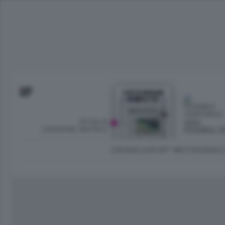
SFOGLIA
OGGI
L’EDIZIONE DIGITALE
POSSIBILE 
CRONACA
SPORT
ECONOMIA
C
Ambiente e Energia
Bergamo Città
Classifica UEFA C
Ami
Eppen
League
La rivista online dedicata al
Bergamo Senza Confini
Val Brembana
Il 
al tempo libero di Bergamo 
Classifiche