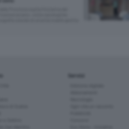
l seno
della Provincia ospita l’iniziativa del
l tumore al seno: visite senologiche
grafie a bordo di un’unità mobile gestita
io
Servizi
ittà
Edizione digitale
Abbonamenti
ana
Necrologie
na e di Scalve
Ogni vita un racconto
d
Pubblicità
o e Sebino
Concorsi
lle San Martino
Eco Store - Iniziative