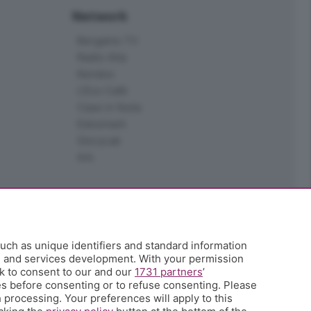
Network
Bergamo TV
Radio Alta
Kendoo
L'Eco Cafè
Case in festa
Edoomark
StoryLab
Ark
uch as unique identifiers and standard information
h and services development. With your permission
k to consent to our and our
1731 partners
’
s before consenting or to refuse consenting. Please
 processing. Your preferences will apply to this