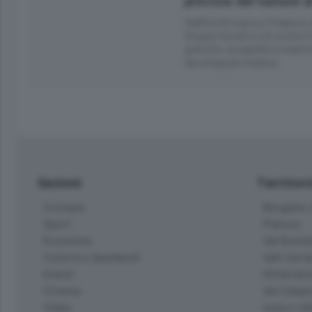
precoce del tumore a
Dall’8 al 10 marzo il Palazzo 
Gruppo Gnodi e Lilt contro i
gratuite, ecografie e mammo
da un’equipe medica
Sezioni
Territor
Cronaca
Bergamo C
Sport
Pianura
Economia
Val Bremb
Cultura e Spettacoli
Valli Seria
Eventi
Hinterlan
Cinema
Val Calepi
Video
Isola e Va