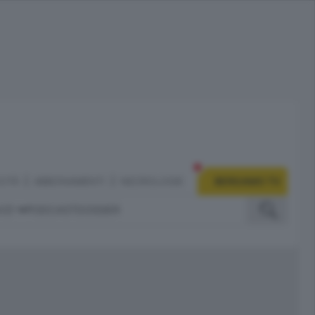
CITÀ
ABBONAMENTI
NECROLOGIE
BERGAMO TV
IZI
PODCAST
DOSSIER