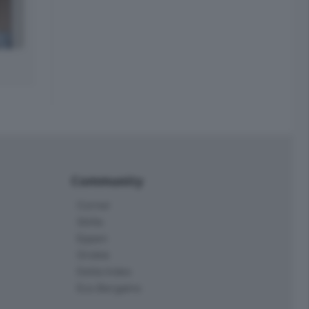
Community
Corner
Skille
Eppen
Orobie
Delta Index
Eco.Bergamo