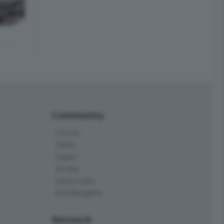
Community
Corner
Skille
Eppen
Orobie
Delta Index
Eco.Bergamo
Network