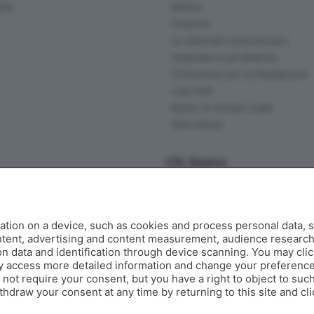
gna
Meteo
Cinema
Le aziende comunicano
Segnala un problema
Comunica con la Redazione
I più letti
News in tempo reale
Skill Alexa
Chi Siamo
Redazione
Editore
Contatti
tion on a device, such as cookies and process personal data, s
Collabora con noi
ontent, advertising and content measurement, audience researc
 data and identification through device scanning. You may clic
Privacy e Policy
y access more detailed information and change your preference
ot require your consent, but you have a right to object to such
hdraw your consent at any time by returning to this site and cl