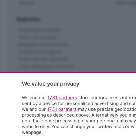
Dossier
Valle Ima
Rubriche
Ambiente e Energia
Amici con la coda
Bergamo Senza Confini
Il piacere di leggere
Interviste allo specchio
L'Eco di Bergamo Incontra
La Buona Domenica
La salute
We value your privacy
Le tue foto
Moda e tendenze
We and our
1731 partners
store and/or access informa
Orobie
sent by a device for personalised advertising and c
we and our
1731 partners
may use precise geolocation
La domenica del villaggio
processing as described above. Alternatively you ma
Ricette (quasi) perfette
note that some processing of your personal data may n
Scienza e Tecnologia
website only. You can change your preferences or wit
Tic Tac
webpage.