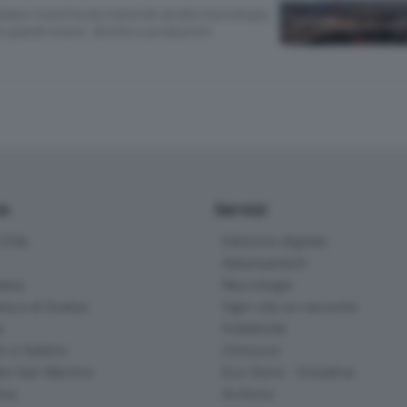
lare rivestita da materiali ad alta tecnologia.
e grandi eventi, dirette e produzioni
io
Servizi
ittà
Edizione digitale
Abbonamenti
ana
Necrologie
na e di Scalve
Ogni vita un racconto
d
Pubblicità
o e Sebino
Concorsi
lle San Martino
Eco Store - Iniziative
ina
Archivio