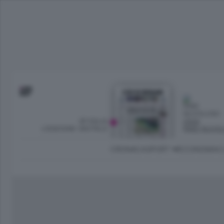
SFOGLIA
OGGI
L’EDIZIONE DIGITALE
PARZ NUVO
CRONACA
SPORT
ECONOMIA
C
Ambiente e Energia
Bergamo Città
Classifica UEFA C
Ami
Eppen
League
La rivista online dedicata al
Bergamo Senza Confini
Val Brembana
Il 
al tempo libero di Bergamo 
Classifiche