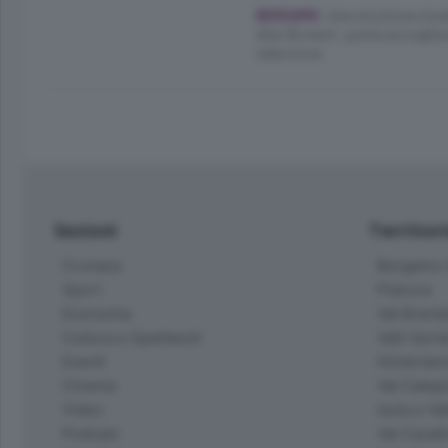
Una struttura modu
BERGAMO.
Alta 16 metri, potrà accoglier
televisive.
Sezioni
Territor
Cronaca
Bergamo C
Sport
Pianura
Economia
Val Bremb
Cultura e Spettacoli
Valli Seria
Eventi
Hinterlan
Cinema
Val Calepi
Video
Isola e Va
Podcast
Val Cavall