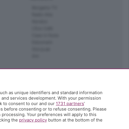
Bergamo TV
Radio Alta
Kendoo
L'Eco Cafè
Case in festa
Edoomark
StoryLab
Ark
uch as unique identifiers and standard information
h and services development. With your permission
k to consent to our and our
1731 partners
’
s before consenting or to refuse consenting. Please
 processing. Your preferences will apply to this
icking the
privacy policy
button at the bottom of the