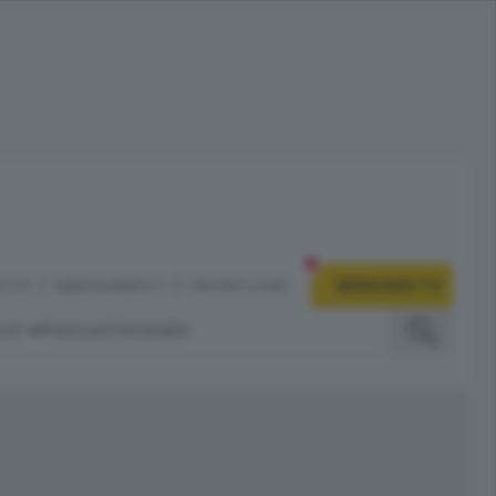
CITÀ
ABBONAMENTI
NECROLOGIE
BERGAMO TV
IZI
PODCAST
DOSSIER