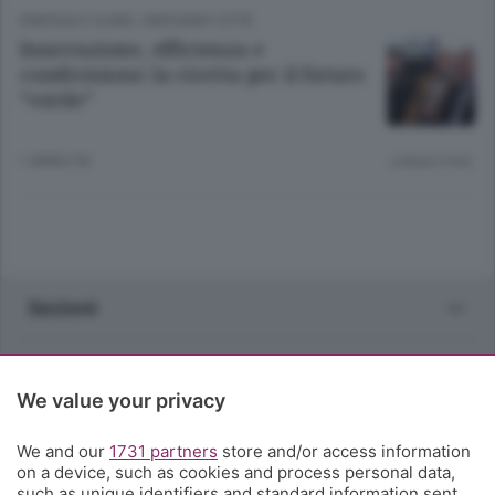
ENERGIA E CLIMA
/
BERGAMO CITTÀ
Innovazione, efficienza e
condivisione: la ricetta per il futuro
“verde”
1 ANNO FA
Lettura 3 min.
Sezioni
Rubriche
We value your privacy
Territorio
We and our
1731 partners
store and/or access information
on a device, such as cookies and process personal data,
Servizi
such as unique identifiers and standard information sent