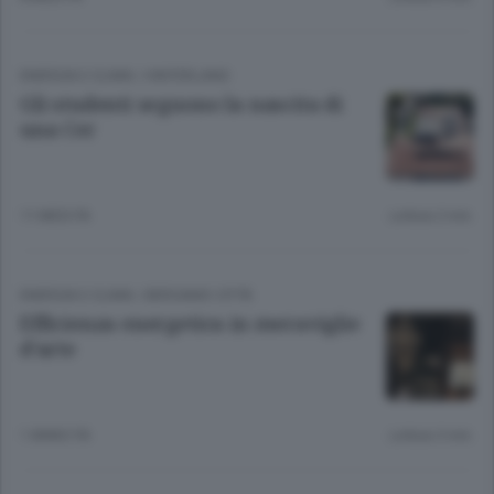
ENERGIA E CLIMA
/
HINTERLAND
Gli studenti seguono la nascita di
una Cer
11 MESI FA
Lettura 2 min.
ENERGIA E CLIMA
/
BERGAMO CITTÀ
Efficienza energetica in meraviglie
d’arte
1 ANNO FA
Lettura 3 min.